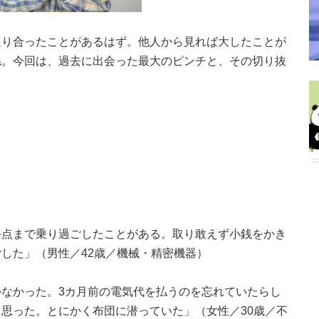
巡り合ったことがあるはず。他人から見れば大したことが
ね。今回は、過去に出会った最大のピンチと、その切り抜
終点まで乗り過ごしたことがある。取り敢えず小銭をかき
した」（男性／42歳／機械・精密機器）
なかった。3カ月前の電気代を払うのを忘れていたらし
思った。とにかく布団に潜っていた」（女性／30歳／不