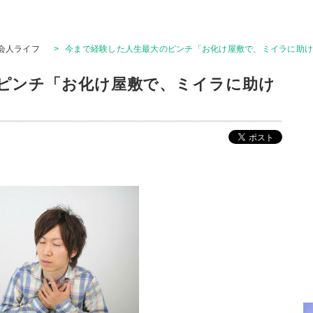
会人ライフ
>
今まで経験した人生最大のピンチ「お化け屋敷で、ミイラに助
ピンチ「お化け屋敷で、ミイラに助け