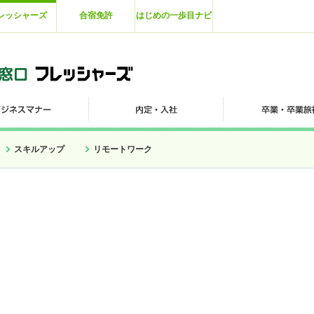
レッシャーズ
合宿免許
はじめの一歩目ナビ
スキルアップ
リモートワーク