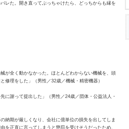
かバレた。開き直ってぶっちゃけたら、どっちからも縁を
）
機械が全く動かなかった。ほとんどわからない機械を、頭
と修理をした」（男性／32歳／機械・精密機器）
先に謝って提出した」（男性／24歳／団体・公益法人・
事の納期が厳しくなり、会社に億単位の損失を出してしま
理由を正直に言ってしまうと懲罰を受けそうだったため、