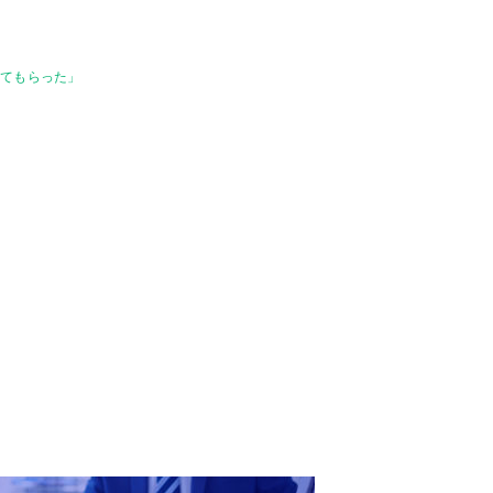
けてもらった」