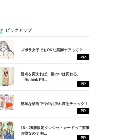
ピックアップ
ズボラ女子でもOKな美脚ケアって？
PR
視点を変えれば、世の中は変わる。
「Rethink PR...
PR
簡単な診断で今のお疲れ度をチェック！
PR
18～25歳限定クレジットカードって実際
お得なの？ 特...
PR