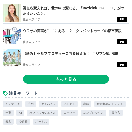
視点を変えれば、世の中は変わる。「Rethink PROJECT」がつ
たえたいこと。
社会人ライフ
PR
ウワサの真実がここにある！？ クレジットカードの都市伝説
社会人ライフ
PR
【診断】セルフプロデュース力を鍛える！ “ジブン観”診断
社会人ライフ
PR
もっと見る
注目キーワード
インテリア
手紙
アドバイス
あるある
職場
金融業界のトレンド
仕事
AI
オフィスカジュアル
コーヒー
コンプレックス
書き方
署名
交通費
ボーナス