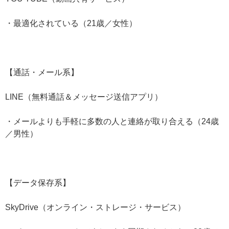
・最適化されている（21歳／女性）
【通話・メール系】
LINE（無料通話＆メッセージ送信アプリ）
・メールよりも手軽に多数の人と連絡が取り合える（24歳
／男性）
【データ保存系】
SkyDrive（オンライン・ストレージ・サービス）