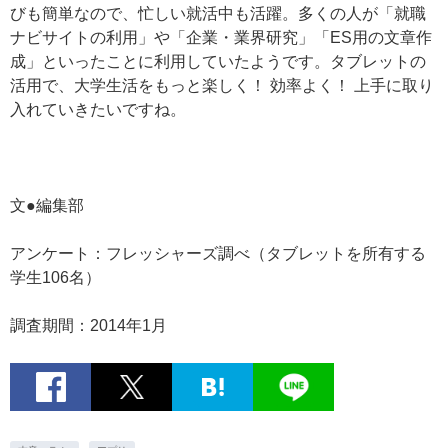
びも簡単なので、忙しい就活中も活躍。多くの人が「就職
ナビサイトの利用」や「企業・業界研究」「ES用の文章作
成」といったことに利用していたようです。タブレットの
活用で、大学生活をもっと楽しく！ 効率よく！ 上手に取り
入れていきたいですね。
文●編集部
アンケート：フレッシャーズ調べ（タブレットを所有する
学生106名）
調査期間：2014年1月