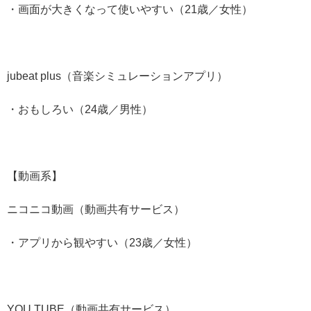
・画面が大きくなって使いやすい（21歳／女性）
jubeat plus（音楽シミュレーションアプリ）
・おもしろい（24歳／男性）
【動画系】
ニコニコ動画（動画共有サービス）
・アプリから観やすい（23歳／女性）
YOU TUBE（動画共有サービス）