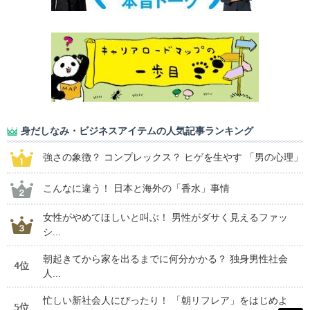
身だしなみ・ビジネスアイテムの人気記事ランキング
強さの象徴？ コンプレックス？ ヒゲを生やす 「男の心理」
こんなに違う！ 日本と海外の「香水」事情
女性がやめてほしいと叫ぶ！ 男性がダサく見えるファッ
シ...
朝起きてから家を出るまでに何分かかる？ 独身男性社会
4位
人...
忙しい新社会人にぴったり！ 「朝リフレア」をはじめよ
5位