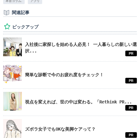
本音コラム.
アプリ
関連記事
ピックアップ
入社後に家探しを始める人必見！ 一人暮らしの新しい選
択...
PR
簡単な診断で今のお疲れ度をチェック！
PR
視点を変えれば、世の中は変わる。「Rethink PR...
PR
ズボラ女子でもOKな美脚ケアって？
PR