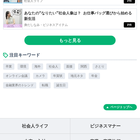
社会人ライフ
PR
あなたの“なりたい”社会人像は？ お仕事バッグ選びから始める
新生活
身だしなみ・ビジネスアイテム
PR
もっと見る
注目キーワード
卒業
環境
海外
社会人
面接
関西
さとり
オンライン会議
カメラ
年賀状
地元ネタ
年金
金融業界のトレンド
転職
誕生日
ページトップへ
社会人ライフ
ビジネスマナー