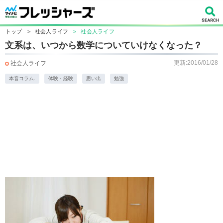
トップ
>
社会人ライフ
>
社会人ライフ
文系は、いつから数学についていけなくなった？
更新:2016/01/28
社会人ライフ
本音コラム.
体験・経験
思い出
勉強