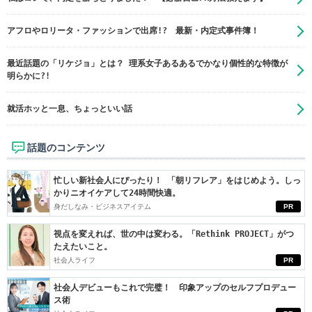
アフロやロリータ・ファッションで出席!? 最新・内定式事件簿！
最近話題の「リケジョ」とは？ 理系女子あるあるでかなり個性的な特徴が
明らかに?!
就活ホッと一息、ちょっといい話
話題のコンテンツ
忙しい新社会人にぴったり！ 「朝リフレア」をはじめよう。しっ
かりニオイケアして24時間快適。
身だしなみ・ビジネスアイテム
PR
視点を変えれば、世の中は変わる。「Rethink PROJECT」がつ
たえたいこと。
社会人ライフ
PR
社会人デビューもこれで完璧！ 印象アップのセルフプロデュー
ス術