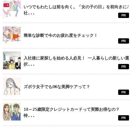
いつでもわたしは前を向く。「女の子の日」を前向きに♪
社...
PR
簡単な診断で今のお疲れ度をチェック！
PR
入社後に家探しを始める人必見！ 一人暮らしの新しい選
択...
PR
ズボラ女子でもOKな美脚ケアって？
PR
18～25歳限定クレジットカードって実際お得なの？
特...
PR