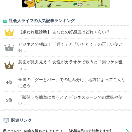
社会人ライフの人気記事ランキング
【嫌われ度診断】 あなたの好感度はどれくらい？
ビジネスで頻出！ 「頂く」と「いただく」の正しい使い
分...
意図が見え見え？ 女性がカラオケで歌うと「男ウケを狙
っ...
全国の「グーとパー」での組み分け、地方によってこんな
4位
に違う
「閾値」を簡単に言うと？ ビジネスシーンでの意味や使
5位
い...
関連リンク
私はコレで、内定を勝ちとりました！ 【必勝自己PR方法教えます】