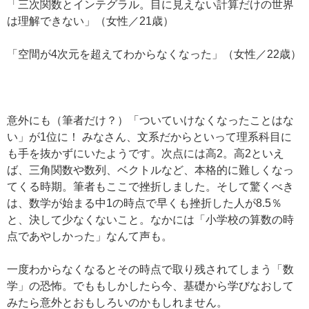
「三次関数とインテグラル。目に見えない計算だけの世界
は理解できない」（女性／21歳）
「空間が4次元を超えてわからなくなった」（女性／22歳）
意外にも（筆者だけ？）「ついていけなくなったことはな
い」が1位に！ みなさん、文系だからといって理系科目に
も手を抜かずにいたようです。次点には高2。高2といえ
ば、三角関数や数列、ベクトルなど、本格的に難しくなっ
てくる時期。筆者もここで挫折しました。そして驚くべき
は、数学が始まる中1の時点で早くも挫折した人が8.5％
と、決して少なくないこと。なかには「小学校の算数の時
点であやしかった」なんて声も。
一度わからなくなるとその時点で取り残されてしまう「数
学」の恐怖。でももしかしたら今、基礎から学びなおして
みたら意外とおもしろいのかもしれません。