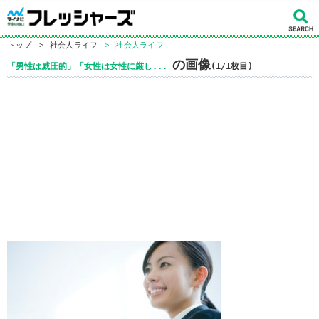
トップ
>
社会人ライフ
>
社会人ライフ
の画像
「男性は威圧的」「女性は女性に厳し...
(1/1枚目)