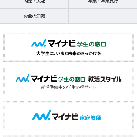
内定・入社
卒業・卒業旅行
お金の知識