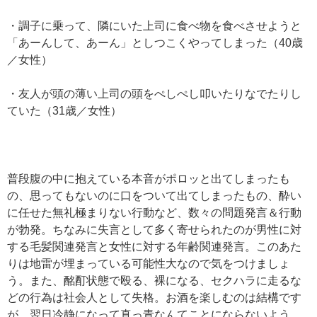
・調子に乗って、隣にいた上司に食べ物を食べさせようと
「あーんして、あーん」としつこくやってしまった（40歳
／女性）
・友人が頭の薄い上司の頭をぺしぺし叩いたりなでたりし
ていた（31歳／女性）
普段腹の中に抱えている本音がポロッと出てしまったも
の、思ってもないのに口をついて出てしまったもの、酔い
に任せた無礼極まりない行動など、数々の問題発言＆行動
が勃発。ちなみに失言として多く寄せられたのが男性に対
する毛髪関連発言と女性に対する年齢関連発言。このあた
りは地雷が埋まっている可能性大なので気をつけましょ
う。また、酩酊状態で殴る、裸になる、セクハラに走るな
どの行為は社会人として失格。お酒を楽しむのは結構です
が、翌日冷静になって真っ青なんてことにならないよう