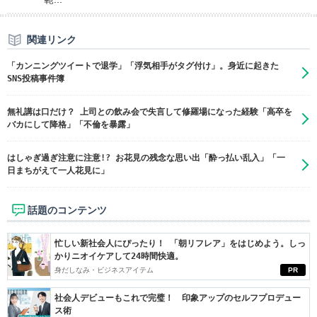
関連リンク
「カンニングツイートで退学」「浮気相手がタグ付け」。身近に起きた
SNS投稿事件簿
無礼講は口だけ？ 上司との飲み会で失言して修羅場になった経験「高卒を
バカにして降格」「不倫を暴露」
はしゃぎ過ぎ注意に注意!? お花見の残念な思い出「酔っ払い乱入」「一
日まちがえて一人花見に」
話題のコンテンツ
忙しい新社会人にぴったり！ 「朝リフレア」をはじめよう。しっ
かりニオイケアして24時間快適。
身だしなみ・ビジネスアイテム
PR
社会人デビューもこれで完璧！ 印象アップのセルフプロデュー
ス術