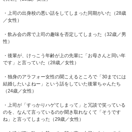
・上司の出身校の悪い話をしてしまった同期がいた（28歳
／女性）
・飲み会の席で上司の趣味を否定してしまった（32歳／男
性）
・後輩が、けっこう年齢が上の先輩に「お母さんと同い年
です」と言っていた（28歳／女性）
・独身のアラフォー女性の聞こえるところで「30までには
結婚したいよねー」という話をしていた後輩ちゃんたち
（24歳／女性）
・上司が「すっかりハゲてしまって」と冗談で笑っている
のを、なんて言っているのか聞き取れなくて「そうです
ね」と言ってしまった（29歳／女性）