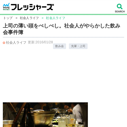
トップ
>
社会人ライフ
>
社会人ライフ
上司の薄い頭をぺしぺし。社会人がやらかした飲み
会事件簿
更新:2016/01/28
社会人ライフ
飲み会
先輩・上司