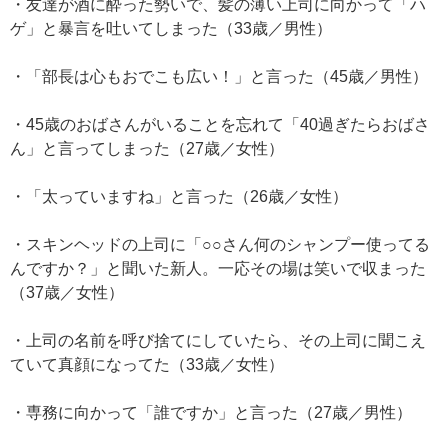
・友達が酒に酔った勢いで、髪の薄い上司に向かって「ハ
ゲ」と暴言を吐いてしまった（33歳／男性）
・「部長は心もおでこも広い！」と言った（45歳／男性）
・45歳のおばさんがいることを忘れて「40過ぎたらおばさ
ん」と言ってしまった（27歳／女性）
・「太っていますね」と言った（26歳／女性）
・スキンヘッドの上司に「○○さん何のシャンプー使ってる
んですか？」と聞いた新人。一応その場は笑いで収まった
（37歳／女性）
・上司の名前を呼び捨てにしていたら、その上司に聞こえ
ていて真顔になってた（33歳／女性）
・専務に向かって「誰ですか」と言った（27歳／男性）