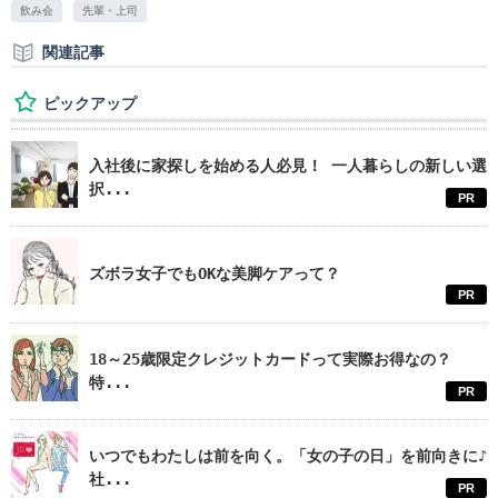
飲み会
先輩・上司
関連記事
ピックアップ
入社後に家探しを始める人必見！ 一人暮らしの新しい選
択...
PR
ズボラ女子でもOKな美脚ケアって？
PR
18～25歳限定クレジットカードって実際お得なの？
特...
PR
いつでもわたしは前を向く。「女の子の日」を前向きに♪
社...
PR