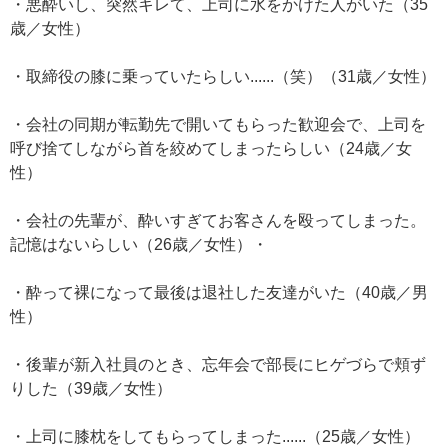
・悪酔いし、突然キレて、上司に水をかけた人がいた（35
歳／女性）
・取締役の膝に乗っていたらしい......（笑）（31歳／女性）
・会社の同期が転勤先で開いてもらった歓迎会で、上司を
呼び捨てしながら首を絞めてしまったらしい（24歳／女
性）
・会社の先輩が、酔いすぎてお客さんを殴ってしまった。
記憶はないらしい（26歳／女性）・
・酔って裸になって最後は退社した友達がいた（40歳／男
性）
・後輩が新入社員のとき、忘年会で部長にヒゲづらで頬ず
りした（39歳／女性）
・上司に膝枕をしてもらってしまった......（25歳／女性）