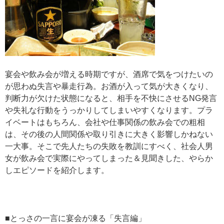
宴会や飲み会が増える時期ですが、酒席で気をつけたいの
が思わぬ失言や暴走行為。お酒が入って気が大きくなり、
判断力が欠けた状態になると、相手を不快にさせるNG発言
や失礼な行動をうっかりしてしまいやすくなります。プラ
イベートはもちろん、会社や仕事関係の飲み会での粗相
は、その後の人間関係や取り引きに大きく影響しかねない
一大事。そこで先人たちの失敗を教訓にすべく、社会人男
女が飲み会で実際にやってしまった＆見聞きした、やらか
しエピソードを紹介します。
■とっさの一言に宴会が凍る「失言編」