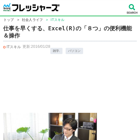
トップ
>
社会人ライフ
>
ITスキル
仕事を早くする、Excel(R)の「８つ」の便利機能
＆操作
更新:2016/01/28
ITスキル
雑学.
パソコン