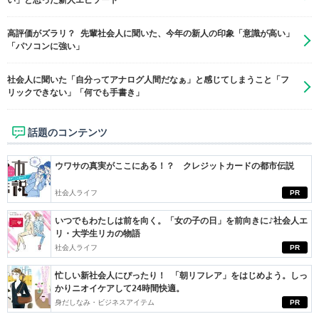
い」と思った新人エピソード
高評価がズラリ？ 先輩社会人に聞いた、今年の新人の印象「意識が高い」
「パソコンに強い」
社会人に聞いた「自分ってアナログ人間だなぁ」と感じてしまうこと「フ
リックできない」「何でも手書き」
話題のコンテンツ
ウワサの真実がここにある！？ クレジットカードの都市伝説
社会人ライフ
PR
いつでもわたしは前を向く。「女の子の日」を前向きに♪社会人エ
リ・大学生リカの物語
社会人ライフ
PR
忙しい新社会人にぴったり！ 「朝リフレア」をはじめよう。しっ
かりニオイケアして24時間快適。
身だしなみ・ビジネスアイテム
PR