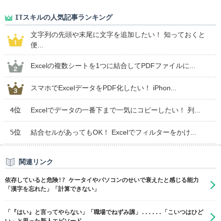
ITスキルの人気記事ランキング
文字列の先頭や末尾に文字を追加したい！ 知っておくと
便...
Excelの複数シートを1つに結合してPDFファイルに...
スマホでExcelデータをPDF化したい！ iPhon...
4位
Excelでデータの一番下まで一気にコピーしたい！ 列...
5位
結合セルがあってもOK！ Excelでフィルターをかけ...
関連リンク
依存していると危険!? ケータイやパソコンのせいで衰えたと感じる能力
「漢字を忘れた」「計算できない」
「『はい』と言ってやらない」「職場でねずみ講」......「こいつはひど