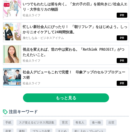
いつでもわたしは前を向く。「女の子の日」を前向きに♪社会人エ
リ・大学生リカの物語
社会人ライフ
PR
忙しい新社会人にぴったり！ 「朝リフレア」をはじめよう。しっ
かりニオイケアして24時間快適。
身だしなみ・ビジネスアイテム
PR
視点を変えれば、世の中は変わる。「Rethink PROJECT」がつ
たえたいこと。
社会人ライフ
PR
社会人デビューもこれで完璧！ 印象アップのセルフプロデュー
ス術
社会人ライフ
PR
もっと見る
注目キーワード
手紙
スグ使えるビジネス用語集
育児
有名人
食べ物
出世
卒業
書類
ブラック企業
まとめ
差し入れ・プレゼント