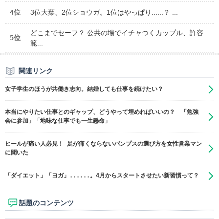
4位
3位大葉、2位ショウガ。1位はやっぱり......？ ...
どこまでセーフ？ 公共の場でイチャつくカップル、許容
5位
範...
関連リンク
女子学生のほうが共働き志向。結婚しても仕事を続けたい？
本当にやりたい仕事とのギャップ、どうやって埋めればいいの？ 「勉強
会に参加」「地味な仕事でも一生懸命」
ヒールが痛い人必見！ 足が痛くならないパンプスの選び方を女性営業マン
に聞いた
「ダイエット」「ヨガ」......。4月からスタートさせたい新習慣って？
話題のコンテンツ