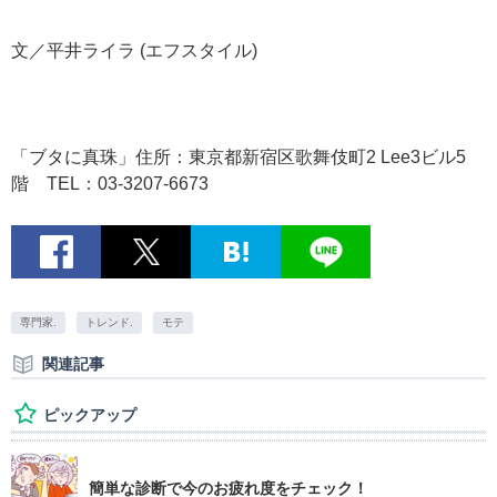
文／平井ライラ (エフスタイル)
「ブタに真珠」住所：東京都新宿区歌舞伎町2 Lee3ビル5
階 TEL：03-3207-6673
専門家.
トレンド.
モテ
関連記事
ピックアップ
簡単な診断で今のお疲れ度をチェック！