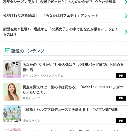
忘年会シーズン突入！ 余興で迷ったらこんなのいかが？ ウケた余興集
私だけ!?な意見続出！ 「あなたは何フェチ？」アンケート
新型も続々登場!? 増殖する「◯◯系女子」の中であなたが最もイラッとく
るのは？
話題のコンテンツ
あなたの“なりたい”社会人像は？ お仕事バッグ選びから始める
新生活
身だしなみ・ビジネスアイテム
PR
視点を変えれば、世の中は変わる。「Rethink PROJECT」がつ
たえたいこと。
社会人ライフ
PR
【診断】セルフプロデュース力を鍛える！ “ジブン観”診断
社会人ライフ
PR