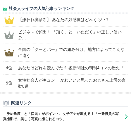
社会人ライフの人気記事ランキング
【嫌われ度診断】 あなたの好感度はどれくらい？
ビジネスで頻出！ 「頂く」と「いただく」の正しい使い
分...
全国の「グーとパー」での組み分け、地方によってこんな
に違う
4位
あなたはどれを読んでた？ 各新聞社の朝刊4コマの歴史「...
女性社会人がキュン！ かわいいと思ったおじさん上司の言
5位
動8選
関連リンク
「決め角度」と「口元」がポイント。女子アナが教える！「一発勝負の写
真撮影で、美しく写真に撮られるコツ」