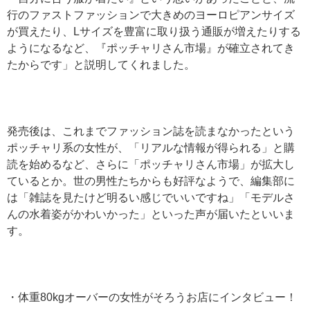
行のファストファッションで大きめのヨーロピアンサイズ
が買えたり、Lサイズを豊富に取り扱う通販が増えたりする
ようになるなど、『ポッチャリさん市場』が確立されてき
たからです」と説明してくれました。
発売後は、これまでファッション誌を読まなかったという
ポッチャリ系の女性が、「リアルな情報が得られる」と購
読を始めるなど、さらに「ポッチャリさん市場」が拡大し
ているとか。世の男性たちからも好評なようで、編集部に
は「雑誌を見たけど明るい感じでいいですね」「モデルさ
んの水着姿がかわいかった」といった声が届いたといいま
す。
・体重80kgオーバーの女性がそろうお店にインタビュー！