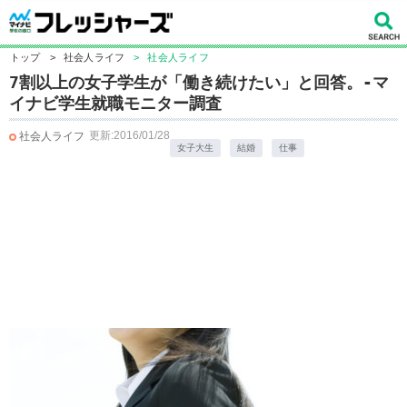
トップ
>
社会人ライフ
>
社会人ライフ
7割以上の女子学生が「働き続けたい」と回答。-マ
イナビ学生就職モニター調査
更新:2016/01/28
社会人ライフ
女子大生
結婚
仕事