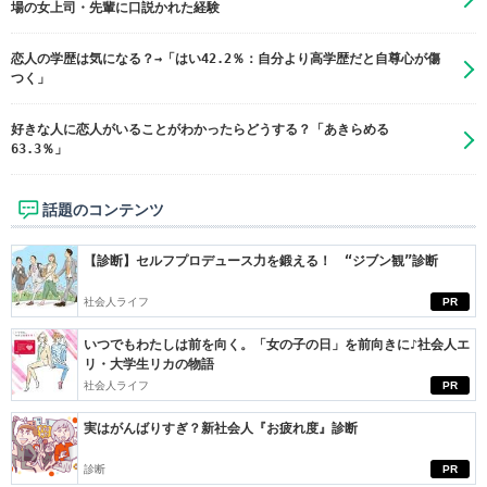
場の女上司・先輩に口説かれた経験
恋人の学歴は気になる？→「はい42.2％：自分より高学歴だと自尊心が傷
つく」
好きな人に恋人がいることがわかったらどうする？「あきらめる
63.3％」
話題のコンテンツ
【診断】セルフプロデュース力を鍛える！ “ジブン観”診断
社会人ライフ
PR
いつでもわたしは前を向く。「女の子の日」を前向きに♪社会人エ
リ・大学生リカの物語
社会人ライフ
PR
実はがんばりすぎ？新社会人『お疲れ度』診断
診断
PR