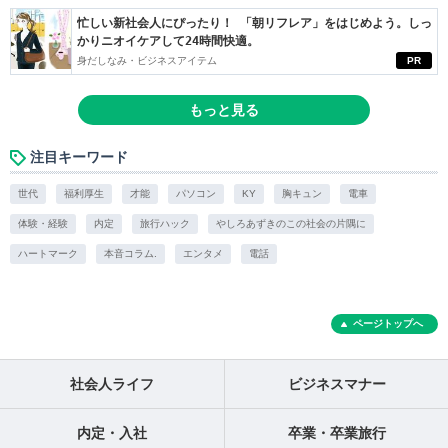
忙しい新社会人にぴったり！ 「朝リフレア」をはじめよう。しっ
かりニオイケアして24時間快適。
身だしなみ・ビジネスアイテム
PR
もっと見る
注目キーワード
世代
福利厚生
才能
パソコン
KY
胸キュン
電車
体験・経験
内定
旅行ハック
やしろあずきのこの社会の片隅に
ハートマーク
本音コラム.
エンタメ
電話
ページトップへ
社会人ライフ
ビジネスマナー
内定・入社
卒業・卒業旅行