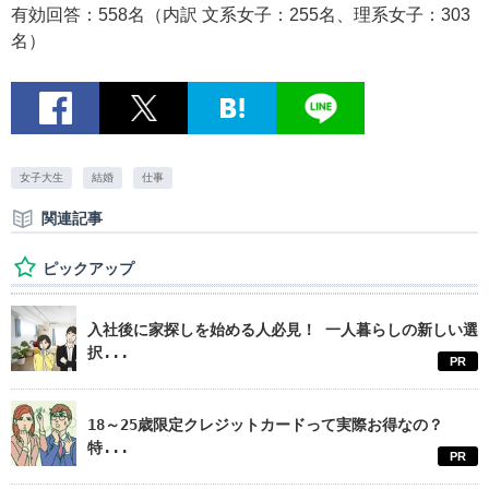
有効回答：558名（内訳 文系女子：255名、理系女子：303
名）
女子大生
結婚
仕事
関連記事
ピックアップ
入社後に家探しを始める人必見！ 一人暮らしの新しい選
択...
PR
18～25歳限定クレジットカードって実際お得なの？
特...
PR