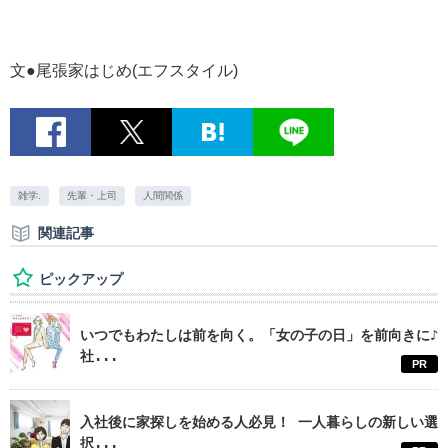
文●尾張家はじめ(エフスタイル)
雑学.
先輩・上司
人間関係
関連記事
ピックアップ
いつでもわたしは前を向く。「女の子の日」を前向きに♪
社...
PR
入社後に家探しを始める人必見！ 一人暮らしの新しい選
択...