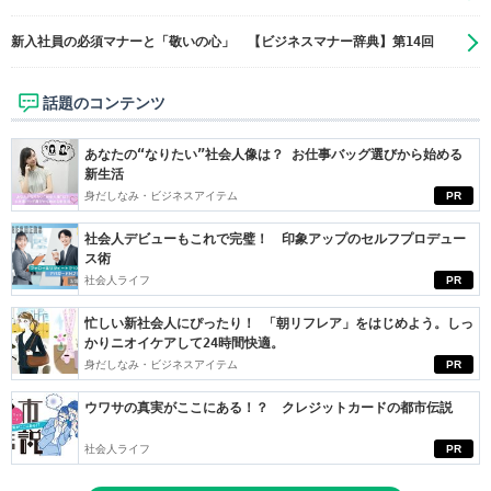
新入社員の必須マナーと「敬いの心」 【ビジネスマナー辞典】第14回
話題のコンテンツ
あなたの“なりたい”社会人像は？ お仕事バッグ選びから始める
新生活
身だしなみ・ビジネスアイテム
PR
社会人デビューもこれで完璧！ 印象アップのセルフプロデュー
ス術
社会人ライフ
PR
忙しい新社会人にぴったり！ 「朝リフレア」をはじめよう。しっ
かりニオイケアして24時間快適。
身だしなみ・ビジネスアイテム
PR
ウワサの真実がここにある！？ クレジットカードの都市伝説
社会人ライフ
PR