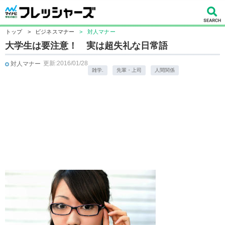
トップ
>
ビジネスマナー
>
対人マナー
大学生は要注意！ 実は超失礼な日常語
更新:2016/01/28
対人マナー
雑学.
先輩・上司
人間関係