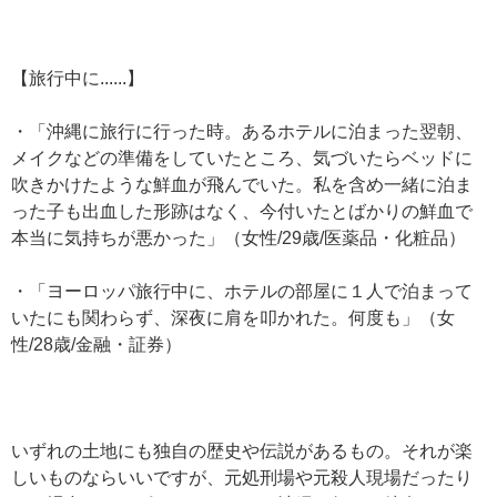
【旅行中に......】
・「沖縄に旅行に行った時。あるホテルに泊まった翌朝、
メイクなどの準備をしていたところ、気づいたらベッドに
吹きかけたような鮮血が飛んでいた。私を含め一緒に泊ま
った子も出血した形跡はなく、今付いたとばかりの鮮血で
本当に気持ちが悪かった」（女性/29歳/医薬品・化粧品）
・「ヨーロッパ旅行中に、ホテルの部屋に１人で泊まって
いたにも関わらず、深夜に肩を叩かれた。何度も」（女
性/28歳/金融・証券）
いずれの土地にも独自の歴史や伝説があるもの。それが楽
しいものならいいですが、元処刑場や元殺人現場だったり