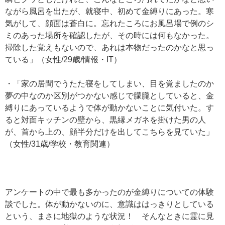
ながら風呂を出たが、就寝中、初めて金縛りにあった。寒
気がして、顔面は蒼白に。忘れたころにお風呂場で例のシ
ミのあった場所を確認したが、その時には何もなかった。
掃除した覚えもないので、あれは本物だったのかなと思っ
ている」（女性/29歳/情報・IT）
・「家の居間でうたた寝をしてしまい、目を覚ましたのか
夢の中なのか区別がつかない感じで朦朧としていると、金
縛りにあっているようで体が動かないことに気付いた。す
ると対面キッチンの壁から、黒縁メガネを掛けた男の人
が、首から上の、顔半分だけを出してこちらを見ていた」
（女性/31歳/学校・教育関連）
アンケートの中で最も多かったのが金縛りについての体験
談でした。体が動かないのに、意識ははっきりとしている
という、まさに地獄のような状況！ そんなときに霊に見