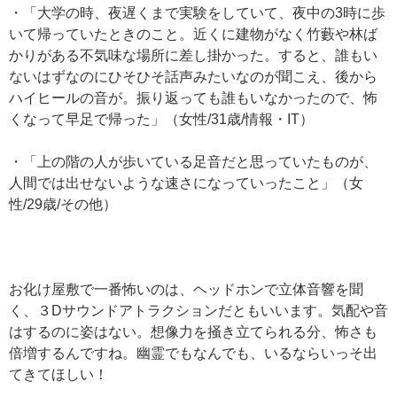
・「大学の時、夜遅くまで実験をしていて、夜中の3時に歩
いて帰っていたときのこと。近くに建物がなく竹藪や林ば
かりがある不気味な場所に差し掛かった。すると、誰もい
ないはずなのにひそひそ話声みたいなのが聞こえ、後から
ハイヒールの音が。振り返っても誰もいなかったので、怖
くなって早足で帰った」（女性/31歳/情報・IT）
・「上の階の人が歩いている足音だと思っていたものが、
人間では出せないような速さになっていったこと」（女
性/29歳/その他）
お化け屋敷で一番怖いのは、ヘッドホンで立体音響を聞
く、３Dサウンドアトラクションだともいいます。気配や音
はするのに姿はない。想像力を掻き立てられる分、怖さも
倍増するんですね。幽霊でもなんでも、いるならいっそ出
てきてほしい！