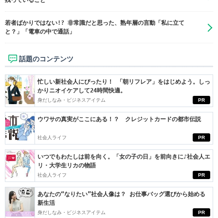
残っていること
若者ばかりではない!? 非常識だと思った、熟年層の言動「私に立て
と？」「電車の中で通話」
話題のコンテンツ
忙しい新社会人にぴったり！ 「朝リフレア」をはじめよう。しっ
かりニオイケアして24時間快適。
身だしなみ・ビジネスアイテム
PR
ウワサの真実がここにある！？ クレジットカードの都市伝説
社会人ライフ
PR
いつでもわたしは前を向く。「女の子の日」を前向きに♪社会人エ
リ・大学生リカの物語
社会人ライフ
PR
あなたの“なりたい”社会人像は？ お仕事バッグ選びから始める
新生活
身だしなみ・ビジネスアイテム
PR