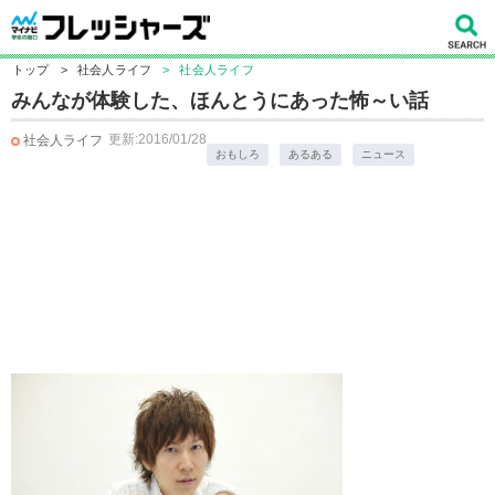
トップ
>
社会人ライフ
>
社会人ライフ
みんなが体験した、ほんとうにあった怖～い話
更新:2016/01/28
社会人ライフ
おもしろ
あるある
ニュース