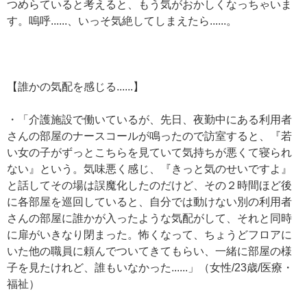
つめらていると考えると、もう気がおかしくなっちゃいま
す。嗚呼......、いっそ気絶してしまえたら......。
【誰かの気配を感じる......】
・「介護施設で働いているが、先日、夜勤中にある利用者
さんの部屋のナースコールが鳴ったので訪室すると、『若
い女の子がずっとこちらを見ていて気持ちが悪くて寝られ
ない』という。気味悪く感じ、『きっと気のせいですよ』
と話してその場は誤魔化したのだけど、その２時間ほど後
に各部屋を巡回していると、自分では動けない別の利用者
さんの部屋に誰かが入ったような気配がして、それと同時
に扉がいきなり閉まった。怖くなって、ちょうどフロアに
いた他の職員に頼んでついてきてもらい、一緒に部屋の様
子を見たけれど、誰もいなかった......」（女性/23歳/医療・
福祉）