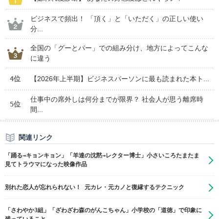
ビジネスで頻出！ 「頂く」と「いただく」の正しい使い
分...
全国の「グーとパー」での組み分け、地方によってこんな
に違う
4位
【2026年上半期】ビジネスパーソンに最も読まれた本ト...
仕事中の席外しは何分までが限界？ 社会人が思う離席時
5位
間...
関連リンク
「踊る→キョンキョン」「羊達の沈黙→レクター博士」小さいころたまたま
見てトラウマになった映像作品
別れた恋人が忘れられない！ 元カレ・元カノと復縁するテクニック
「さわやか3組」「ざわざわ森のがんこちゃん」小学校の「道徳」で印象に