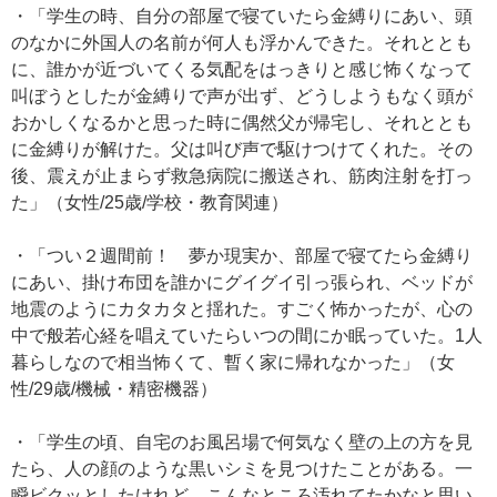
・「学生の時、自分の部屋で寝ていたら金縛りにあい、頭
のなかに外国人の名前が何人も浮かんできた。それととも
に、誰かが近づいてくる気配をはっきりと感じ怖くなって
叫ぼうとしたが金縛りで声が出ず、どうしようもなく頭が
おかしくなるかと思った時に偶然父が帰宅し、それととも
に金縛りが解けた。父は叫び声で駆けつけてくれた。その
後、震えが止まらず救急病院に搬送され、筋肉注射を打っ
た」（女性/25歳/学校・教育関連）
・「つい２週間前！ 夢か現実か、部屋で寝てたら金縛り
にあい、掛け布団を誰かにグイグイ引っ張られ、ベッドが
地震のようにカタカタと揺れた。すごく怖かったが、心の
中で般若心経を唱えていたらいつの間にか眠っていた。1人
暮らしなので相当怖くて、暫く家に帰れなかった」（女
性/29歳/機械・精密機器）
・「学生の頃、自宅のお風呂場で何気なく壁の上の方を見
たら、人の顔のような黒いシミを見つけたことがある。一
瞬ビクッとしたけれど、こんなところ汚れてたかなと思い