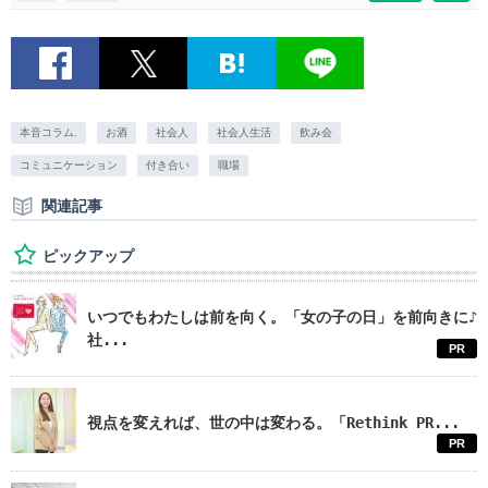
本音コラム.
お酒
社会人
社会人生活
飲み会
コミュニケーション
付き合い
職場
関連記事
ピックアップ
いつでもわたしは前を向く。「女の子の日」を前向きに♪
社...
PR
視点を変えれば、世の中は変わる。「Rethink PR...
PR