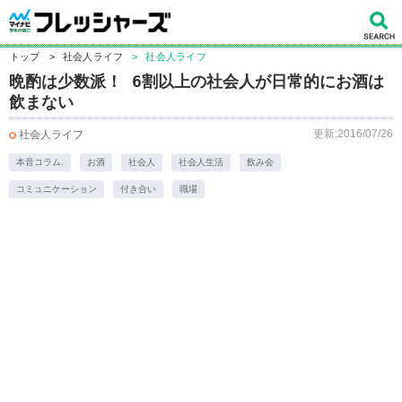
トップ
>
社会人ライフ
>
社会人ライフ
晩酌は少数派！ 6割以上の社会人が日常的にお酒は
飲まない
更新:2016/07/26
社会人ライフ
本音コラム.
お酒
社会人
社会人生活
飲み会
コミュニケーション
付き合い
職場