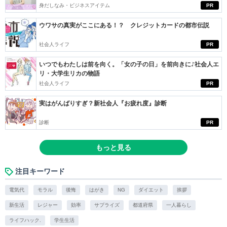
身だしなみ・ビジネスアイテム
PR
ウワサの真実がここにある！？ クレジットカードの都市伝説
社会人ライフ
PR
いつでもわたしは前を向く。「女の子の日」を前向きに♪社会人エ
リ・大学生リカの物語
社会人ライフ
PR
実はがんばりすぎ？新社会人『お疲れ度』診断
診断
PR
もっと見る
注目キーワード
電気代
モラル
後悔
はがき
NG
ダイエット
挨拶
新生活
レジャー
効率
サプライズ
都道府県
一人暮らし
ライフハック.
学生生活