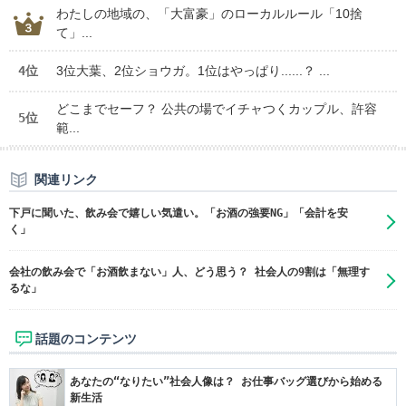
わたしの地域の、「大富豪」のローカルルール「10捨
て」...
4位
3位大葉、2位ショウガ。1位はやっぱり......？ ...
どこまでセーフ？ 公共の場でイチャつくカップル、許容
5位
範...
関連リンク
下戸に聞いた、飲み会で嬉しい気遣い。「お酒の強要NG」「会計を安
く」
会社の飲み会で「お酒飲まない」人、どう思う？ 社会人の9割は「無理す
るな」
話題のコンテンツ
あなたの“なりたい”社会人像は？ お仕事バッグ選びから始める
新生活