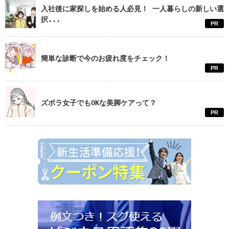
入社後に家探しを始める人必見！ 一人暮らしの新しい選
択...
PR
簡単な診断で今のお疲れ度をチェック！
PR
ズボラ女子でもOKな美脚ケアって？
PR