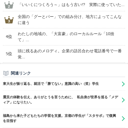
「いいくにつくろう～」はもう古い!? 実際に使っていた...
全国の「グーとパー」での組み分け、地方によってこんな
に違う
わたしの地域の、「大富豪」のローカルルール「10捨
4位
て」...
頭に残るあのメロディ。企業の語呂合わせ電話番号で一番
5位
覚...
関連リンク
東大生が振り返る、就活で「勝てない」意識の高い（笑）学生
震災の体験を伝え、ありがとうを言うために、 私自身が世界を巡る「メデ
ィア」になりたい。
福島から来た子どもたちの学習を支援。京都の学生が「スタサポ」で復興
を目指す