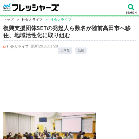
トップ
>
社会人ライフ
>
社会人ライフ
復興支援団体SETの発起人ら数名が陸前高田市へ移
住、地域活性化に取り組む
更新:2016/01/28
社会人ライフ
大学生
活動