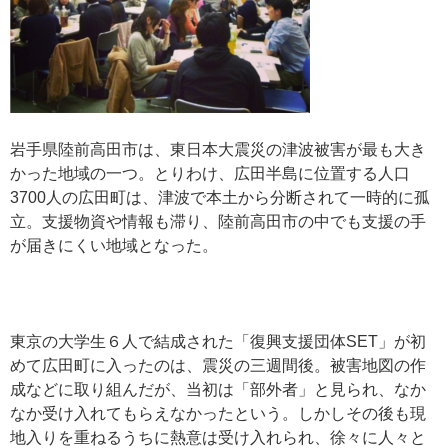
岩手県陸前高田市は、東日本大震災の津波被害が最も大き
かった地域の一つ。とりわけ、広田半島に位置する人口
3700人の広田町は、津波で本土から分断されて一時的に孤
立。支援物資や情報も滞り、陸前高田市の中でも支援の手
が届きにくい地域となった。
東京の大学生６人で結成された「復興支援団体SET」が初
めて広田町に入ったのは、震災の三週間後。被害地図の作
成などに取り組んだが、当初は「部外者」と見られ、なか
なか受け入れてもらえなかったという。しかしその後も現
地入りを重ねるうちに熱意は受け入れられ、徐々に人々と