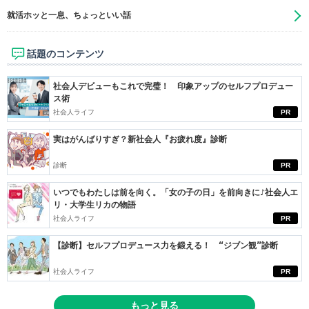
就活ホッと一息、ちょっといい話
話題のコンテンツ
社会人デビューもこれで完璧！ 印象アップのセルフプロデュー
ス術
社会人ライフ
PR
実はがんばりすぎ？新社会人『お疲れ度』診断
診断
PR
いつでもわたしは前を向く。「女の子の日」を前向きに♪社会人エ
リ・大学生リカの物語
社会人ライフ
PR
【診断】セルフプロデュース力を鍛える！ “ジブン観”診断
社会人ライフ
PR
もっと見る