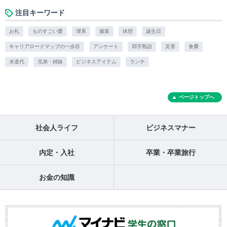
注目キーワード
お礼
ものすごい愛
理系
服装
休憩
誕生日
キャリアロードマップの一歩目
アンケート
四字熟語
災害
食費
水道代
兄弟・姉妹
ビジネスアイテム
ランチ
ページトップへ
社会人ライフ
ビジネスマナー
内定・入社
卒業・卒業旅行
お金の知識