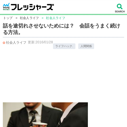
トップ
>
社会人ライフ
>
社会人ライフ
話を途切れさせないためには？ 会話をうまく続け
る方法。
更新:2016/01/28
社会人ライフ
ライフハック.
人間関係