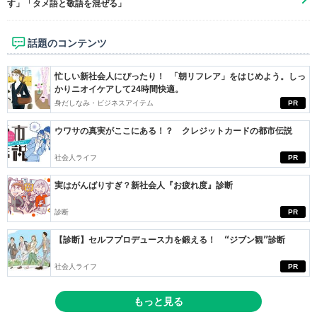
す」「タメ語と敬語を混ぜる」
話題のコンテンツ
忙しい新社会人にぴったり！ 「朝リフレア」をはじめよう。しっ
かりニオイケアして24時間快適。
身だしなみ・ビジネスアイテム
PR
ウワサの真実がここにある！？ クレジットカードの都市伝説
社会人ライフ
PR
実はがんばりすぎ？新社会人『お疲れ度』診断
診断
PR
【診断】セルフプロデュース力を鍛える！ “ジブン観”診断
社会人ライフ
PR
もっと見る