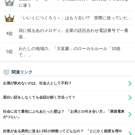
に違う
「いいくにつくろう～」はもう古い!? 実際に使っていた...
頭に残るあのメロディ。企業の語呂合わせ電話番号で一番
4位
覚...
わたしの地域の、「大富豪」のローカルルール「10捨
5位
て」...
関連リンク
お酒が飲めないのは、社会人として不利？
面白い話をしなくても会話が続く方法って？
社会に出て最初にぶちあたった壁は？ 「お局との付き合い方」「満員電車
がつらい」
好意がある異性に送るLINEの特徴ってどんなの？ 「とにかく頻度を増や