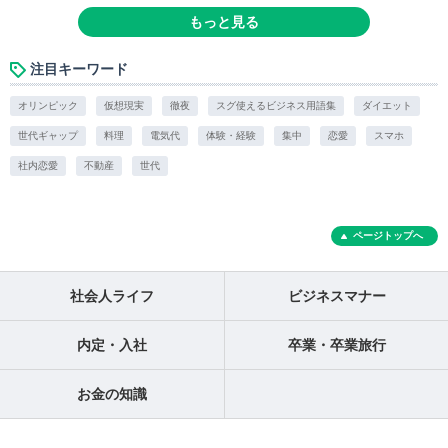
もっと見る
注目キーワード
オリンピック
仮想現実
徹夜
スグ使えるビジネス用語集
ダイエット
世代ギャップ
料理
電気代
体験・経験
集中
恋愛
スマホ
社内恋愛
不動産
世代
ページトップへ
社会人ライフ
ビジネスマナー
内定・入社
卒業・卒業旅行
お金の知識