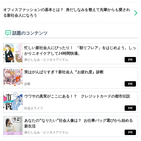
オフィスファッションの基本とは？ 身だしなみを整えて先輩からも愛され
る新社会人になろう
話題のコンテンツ
忙しい新社会人にぴったり！ 「朝リフレア」をはじめよう。しっ
かりニオイケアして24時間快適。
身だしなみ・ビジネスアイテム
PR
実はがんばりすぎ？新社会人『お疲れ度』診断
診断
PR
ウワサの真実がここにある！？ クレジットカードの都市伝説
社会人ライフ
PR
あなたの“なりたい”社会人像は？ お仕事バッグ選びから始める
新生活
身だしなみ・ビジネスアイテム
PR