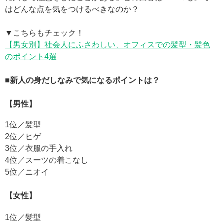
はどんな点を気をつけるべきなのか？
▼こちらもチェック！
【男女別】社会人にふさわしい、オフィスでの髪型・髪色
のポイント4選
■新人の身だしなみで気になるポイントは？
【男性】
1位／髪型
2位／ヒゲ
3位／衣服の手入れ
4位／スーツの着こなし
5位／ニオイ
【女性】
1位／髪型