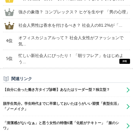
強さの象徴？ コンプレックス？ ヒゲを生やす 「男の心理」
社会人男性は香水を付けるべき？ 社会人の81.2%が「...
オフィスカジュアルって？ 社会人女性がファッションで
4位
気...
忙しい新社会人にぴったり！ 「朝リフレア」をはじめよ
5位
う...
関連リンク
【自分に合った働き方タイプ診断】あなたはリーダー型？独立型？
脱学生気分。学生時代までに卒業しておいたほうがいい習慣「夜型生活」
「ノーメイク」
「清潔感がないなぁ」と思う女性の特徴6選「化粧がテキトー」「服のシ
ワ」