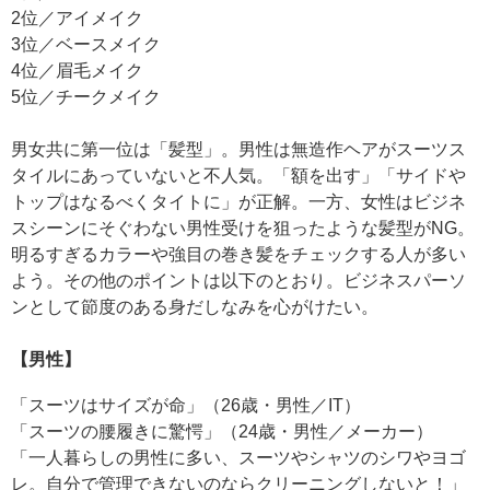
2位／アイメイク
3位／ベースメイク
4位／眉毛メイク
5位／チークメイク
男女共に第一位は「髪型」。男性は無造作ヘアがスーツス
タイルにあっていないと不人気。「額を出す」「サイドや
トップはなるべくタイトに」が正解。一方、女性はビジネ
スシーンにそぐわない男性受けを狙ったような髪型がNG。
明るすぎるカラーや強目の巻き髪をチェックする人が多い
よう。その他のポイントは以下のとおり。ビジネスパーソ
ンとして節度のある身だしなみを心がけたい。
【男性】
「スーツはサイズが命」（26歳・男性／IT）
「スーツの腰履きに驚愕」（24歳・男性／メーカー）
「一人暮らしの男性に多い、スーツやシャツのシワやヨゴ
レ。自分で管理できないのならクリーニングしないと！」