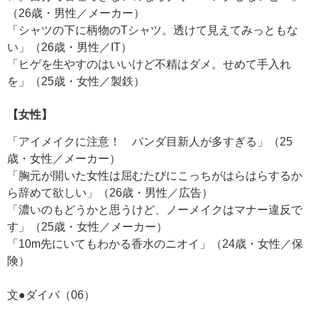
（26歳・男性／メーカー）
「シャツの下に柄物のTシャツ。透けて見えてみっともな
い」（26歳・男性／IT）
「ヒゲを生やすのはいいけど不精はダメ。せめて手入れ
を」（25歳・女性／製鉄）
【女性】
「アイメイクに注意！ パンダ目新人が多すぎる」（25
歳・女性／メーカー）
「胸元が開いた女性は屈むたびにこっちがはらはらするか
ら辞めて欲しい」（26歳・男性／広告）
「濃いのもどうかと思うけど、ノーメイクはマナー違反で
す」（25歳・女性／メーカー）
「10m先にいてもわかる香水のニオイ」（24歳・女性／保
険）
文●ダイバ（06）