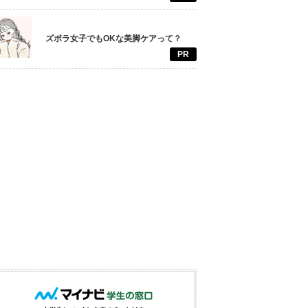
ズボラ女子でもOKな美脚ケアって？
PR