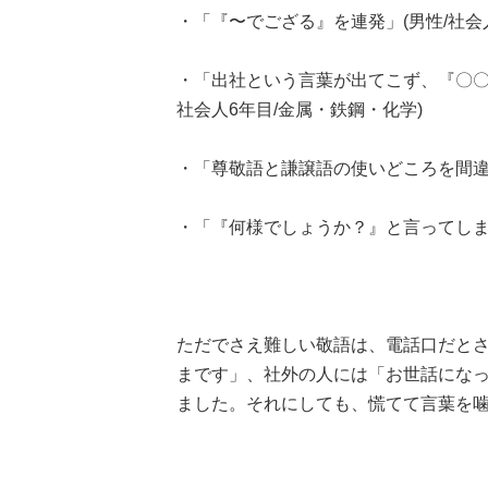
・「『〜でござる』を連発」(男性/社会人
・「出社という言葉が出てこず、『〇〇
社会人6年目/金属・鉄鋼・化学)
・「尊敬語と謙譲語の使いどころを間違え
・「『何様でしょうか？』と言ってしまっ
ただでさえ難しい敬語は、電話口だと
まです」、社外の人には「お世話にな
ました。それにしても、慌てて言葉を