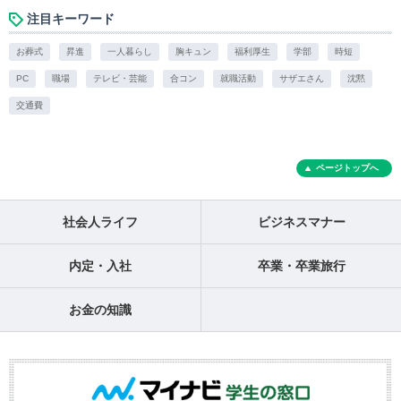
注目キーワード
お葬式
昇進
一人暮らし
胸キュン
福利厚生
学部
時短
PC
職場
テレビ・芸能
合コン
就職活動
サザエさん
沈黙
交通費
ページトップへ
社会人ライフ
ビジネスマナー
内定・入社
卒業・卒業旅行
お金の知識