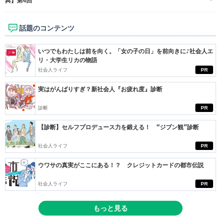
典】第4回
話題のコンテンツ
いつでもわたしは前を向く。「女の子の日」を前向きに♪社会人エ
リ・大学生リカの物語
社会人ライフ
PR
実はがんばりすぎ？新社会人『お疲れ度』診断
診断
PR
【診断】セルフプロデュース力を鍛える！ “ジブン観”診断
社会人ライフ
PR
ウワサの真実がここにある！？ クレジットカードの都市伝説
社会人ライフ
PR
もっと見る