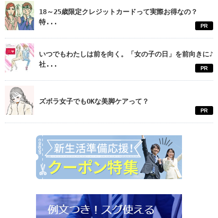
18～25歳限定クレジットカードって実際お得なの？
特...
PR
いつでもわたしは前を向く。「女の子の日」を前向きに♪
社...
PR
ズボラ女子でもOKな美脚ケアって？
PR