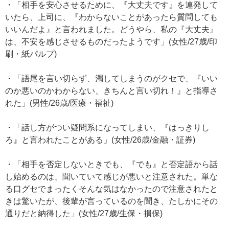
・「相手を安心させるために、『大丈夫です』を連発して
いたら、上司に、『わからないことがあったら質問しても
いいんだよ』と言われました。どうやら、私の『大丈夫』
は、不安を感じさせるものだったようです」(女性/27歳/印
刷・紙パルプ)
・「語尾を言い切らず、濁してしまうのがクセで、『いい
のか悪いのかわからない、きちんと言い切れ！』と指導さ
れた」(男性/26歳/医療・福祉)
・「話し方がつい疑問系になってしまい、『はっきりし
ろ』と言われたことがある」(女性/26歳/金融・証券)
・「相手を否定しないときでも、『でも』と否定語から話
し始めるのは、聞いていて感じが悪いと注意された。単な
る口グセでまったくそんな気はなかったので注意されたと
きは驚いたが、後輩が言っているのを聞き、たしかにその
通りだと納得した」(女性/27歳/生保・損保)