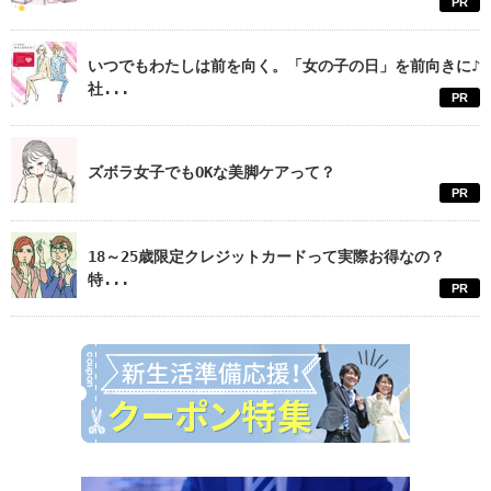
PR
いつでもわたしは前を向く。「女の子の日」を前向きに♪
社...
PR
ズボラ女子でもOKな美脚ケアって？
PR
18～25歳限定クレジットカードって実際お得なの？
特...
PR