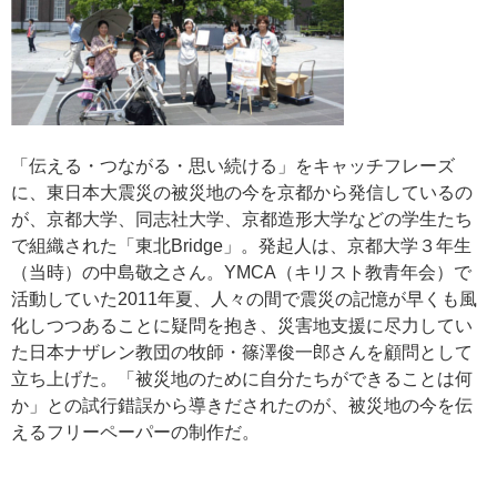
「伝える・つながる・思い続ける」をキャッチフレーズ
に、東日本大震災の被災地の今を京都から発信しているの
が、京都大学、同志社大学、京都造形大学などの学生たち
で組織された「東北Bridge」。発起人は、京都大学３年生
（当時）の中島敬之さん。YMCA（キリスト教青年会）で
活動していた2011年夏、人々の間で震災の記憶が早くも風
化しつつあることに疑問を抱き、災害地支援に尽力してい
た日本ナザレン教団の牧師・篠澤俊一郎さんを顧問として
立ち上げた。「被災地のために自分たちができることは何
か」との試行錯誤から導きだされたのが、被災地の今を伝
えるフリーペーパーの制作だ。