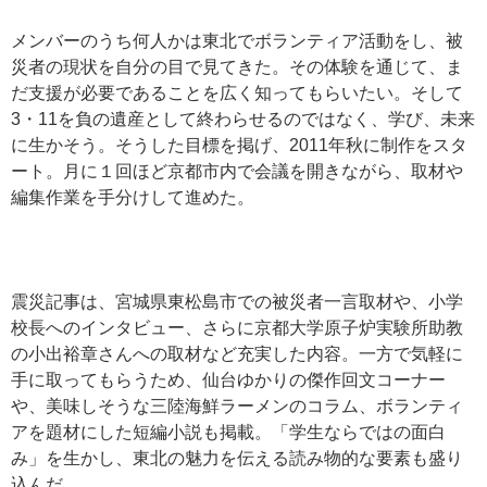
メンバーのうち何人かは東北でボランティア活動をし、被
災者の現状を自分の目で見てきた。その体験を通じて、ま
だ支援が必要であることを広く知ってもらいたい。そして
3・11を負の遺産として終わらせるのではなく、学び、未来
に生かそう。そうした目標を掲げ、2011年秋に制作をスタ
ート。月に１回ほど京都市内で会議を開きながら、取材や
編集作業を手分けして進めた。
震災記事は、宮城県東松島市での被災者一言取材や、小学
校長へのインタビュー、さらに京都大学原子炉実験所助教
の小出裕章さんへの取材など充実した内容。一方で気軽に
手に取ってもらうため、仙台ゆかりの傑作回文コーナー
や、美味しそうな三陸海鮮ラーメンのコラム、ボランティ
アを題材にした短編小説も掲載。「学生ならではの面白
み」を生かし、東北の魅力を伝える読み物的な要素も盛り
込んだ。