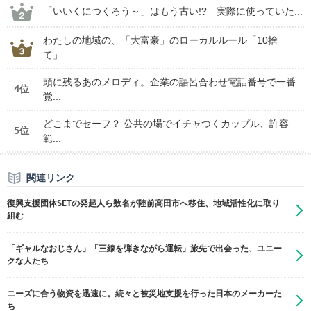
「いいくにつくろう～」はもう古い!? 実際に使っていた...
わたしの地域の、「大富豪」のローカルルール「10捨
て」...
頭に残るあのメロディ。企業の語呂合わせ電話番号で一番
4位
覚...
どこまでセーフ？ 公共の場でイチャつくカップル、許容
5位
範...
関連リンク
復興支援団体SETの発起人ら数名が陸前高田市へ移住、地域活性化に取り
組む
「ギャルなおじさん」「三線を弾きながら運転」旅先で出会った、ユニー
クな人たち
ニーズに合う物資を迅速に。続々と被災地支援を行った日本のメーカーた
ち