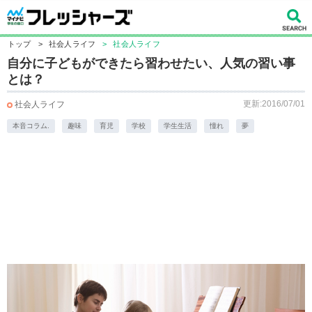
トップ
>
社会人ライフ
>
社会人ライフ
自分に子どもができたら習わせたい、人気の習い事
とは？
更新:2016/07/01
社会人ライフ
本音コラム.
趣味
育児
学校
学生生活
憧れ
夢