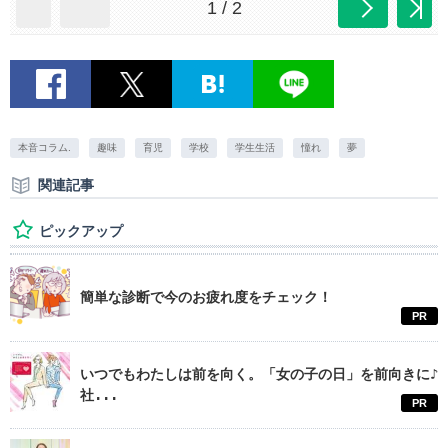
1 / 2
本音コラム.
趣味
育児
学校
学生生活
憧れ
夢
関連記事
ピックアップ
簡単な診断で今のお疲れ度をチェック！
PR
いつでもわたしは前を向く。「女の子の日」を前向きに♪
社...
PR