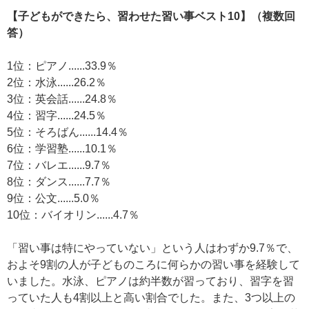
【子どもができたら、習わせた習い事ベスト10】（複数回
答）
1位：ピアノ......33.9％
2位：水泳......26.2％
3位：英会話......24.8％
4位：習字......24.5％
5位：そろばん......14.4％
6位：学習塾......10.1％
7位：バレエ......9.7％
8位：ダンス......7.7％
9位：公文......5.0％
10位：バイオリン......4.7％
「習い事は特にやっていない」という人はわずか9.7％で、
およそ9割の人が子どものころに何らかの習い事を経験して
いました。水泳、ピアノは約半数が習っており、習字を習
っていた人も4割以上と高い割合でした。また、3つ以上の