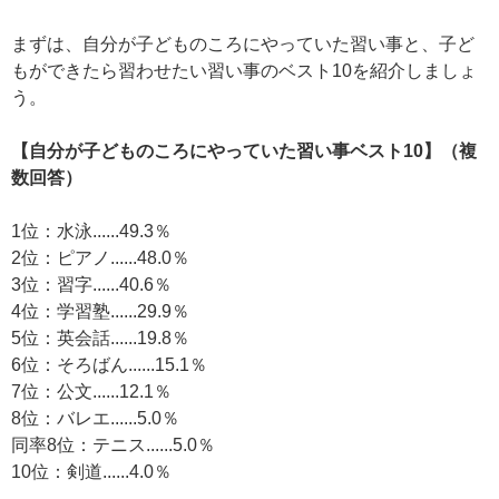
まずは、自分が子どものころにやっていた習い事と、子ど
もができたら習わせたい習い事のベスト10を紹介しましょ
う。
【自分が子どものころにやっていた習い事ベスト10】（複
数回答）
1位：水泳......49.3％
2位：ピアノ......48.0％
3位：習字......40.6％
4位：学習塾......29.9％
5位：英会話......19.8％
6位：そろばん......15.1％
7位：公文......12.1％
8位：バレエ......5.0％
同率8位：テニス......5.0％
10位：剣道......4.0％