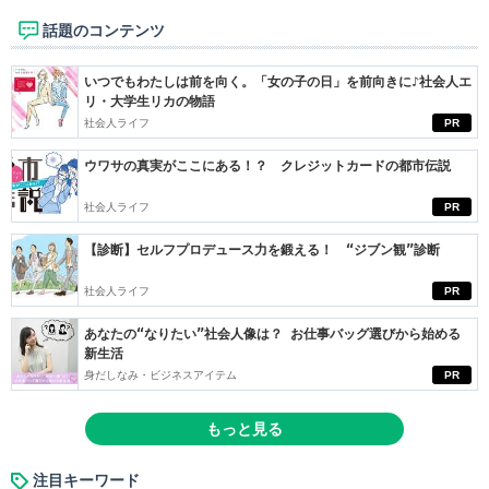
話題のコンテンツ
いつでもわたしは前を向く。「女の子の日」を前向きに♪社会人エ
リ・大学生リカの物語
社会人ライフ
PR
ウワサの真実がここにある！？ クレジットカードの都市伝説
社会人ライフ
PR
【診断】セルフプロデュース力を鍛える！ “ジブン観”診断
社会人ライフ
PR
あなたの“なりたい”社会人像は？ お仕事バッグ選びから始める
新生活
身だしなみ・ビジネスアイテム
PR
もっと見る
注目キーワード