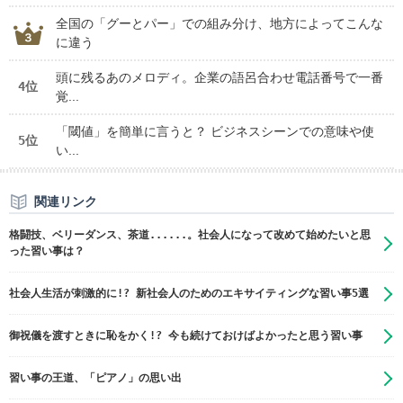
全国の「グーとパー」での組み分け、地方によってこんな
に違う
頭に残るあのメロディ。企業の語呂合わせ電話番号で一番
4位
覚...
「閾値」を簡単に言うと？ ビジネスシーンでの意味や使
5位
い...
関連リンク
格闘技、ベリーダンス、茶道......。社会人になって改めて始めたいと思
った習い事は？
社会人生活が刺激的に!? 新社会人のためのエキサイティングな習い事5選
御祝儀を渡すときに恥をかく!? 今も続けておけばよかったと思う習い事
習い事の王道、「ピアノ」の思い出