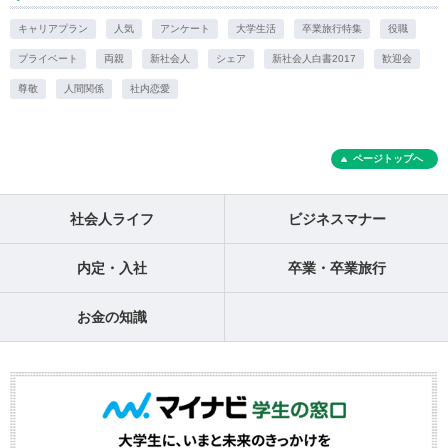
キャリアプラン
人気
アンケート
大学生活
卒業旅行特集
役職
プライベート
両親
新社会人
シェア
新社会人白書2017
歓迎会
尊敬
人間関係
社内恋愛
ページトップへ
社会人ライフ
ビジネスマナー
内定・入社
卒業・卒業旅行
お金の知識