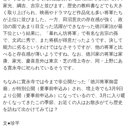
家光、綱吉、吉宗と並びます。歴史の教科書などでも大き
く取り上げられ、映画やドラマなど作品化も多い将軍たち
が上位に並びました。一方、田沼意次の存在感が強く、政
治の面であまり目立った活躍ができなかった徳川家治が最
下位という結果に。「暴れん坊将軍」で有名な吉宗の孫
で、文武に秀で、また将棋が得意だったようです。決して
能力に劣るというわけではなさそうですが、他の将軍と比
べると存在感が薄いようですね。なお、徳川家の将軍は家
康、家光、慶喜意外は東京・芝の増上寺か、同・上野にあ
る寛永寺に祀られているそうです。
ちなみに寛永寺では今まで非公開だった「徳川将軍御霊
廟」が特別公開（要事前申込み）され、増上寺でも3月9日
より公開（要事前申込み）になっているので、3月に入り暖
かくなってきたこの季節、お近くの人はお散歩がてら歴史
を訪ねて出かけてみては？
文●珍平