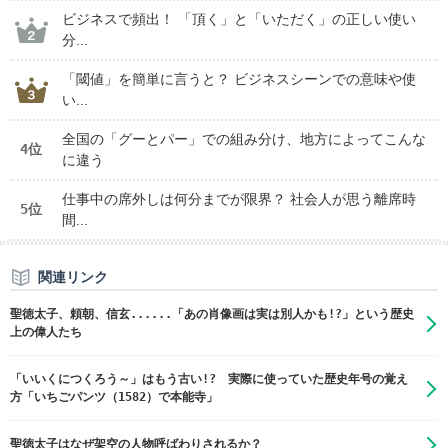
ビジネスで頻出！ 「頂く」と「いただく」の正しい使い
分...
「閾値」を簡単に言うと？ ビジネスシーンでの意味や使
い...
全国の「グーとパー」での組み分け、地方によってこんな
4位
に違う
仕事中の席外しは何分までが限界？ 社会人が思う離席時
5位
間...
関連リンク
聖徳太子、頼朝、信玄......「あの肖像画は実は別人かも!?」という歴史
上の偉人たち
「いいくにつくろう～」はもう古い!? 実際に使っていた歴史年号の覚え
方「いちごパンツ（1582）で本能寺」
聖徳太子はなぜ架空の人物呼ばわりされるか？