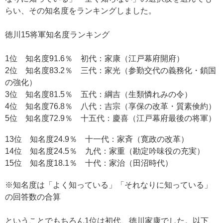
らい、その知名度をランキングしました。
徳川15将軍知名度ランキング
1位 知名度91.6％ 初代：家康（江戸幕府開府）
2位 知名度83.2％ 三代：家光（参勤交代の義務化・鎖国
の強化）
3位 知名度81.5％ 五代：綱吉（生類憐れみの令）
4位 知名度76.8％ 八代：吉宗（享保の改革・質素倹約）
5位 知名度72.9％ 十五代：慶喜（江戸幕府最後の将軍）
13位 知名度24.9％ 十一代：家斉（寛政の改革）
14位 知名度24.5％ 九代：家重（勘定吟味役の充実）
15位 知名度18.1％ 十代：家治（田沼時代）
※知名度は「よく知っている」「それなりに知っている」
の回答数の合算
ということでもちろん1位は初代、徳川家康でした。以下、