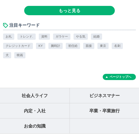
もっと見る
注目キーワード
お礼
トレンド.
資料
ガラケー
やる気
結婚
クレジットカード
KY
腕時計
初任給
面接
東京
名刺
犬
映画
ページトップへ
社会人ライフ
ビジネスマナー
内定・入社
卒業・卒業旅行
お金の知識