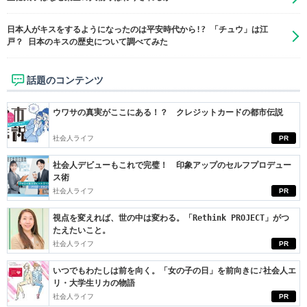
日本人がキスをするようになったのは平安時代から!? 「チュウ」は江
戸？ 日本のキスの歴史について調べてみた
話題のコンテンツ
ウワサの真実がここにある！？ クレジットカードの都市伝説
社会人ライフ
PR
社会人デビューもこれで完璧！ 印象アップのセルフプロデュー
ス術
社会人ライフ
PR
視点を変えれば、世の中は変わる。「Rethink PROJECT」がつ
たえたいこと。
社会人ライフ
PR
いつでもわたしは前を向く。「女の子の日」を前向きに♪社会人エ
リ・大学生リカの物語
社会人ライフ
PR