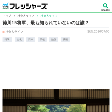
トップ
>
社会人ライフ
>
社会人ライフ
徳川15将軍、最も知られていないのは誰？
更新:2016/07/05
社会人ライフ
雑学.
文化
日本
学校
勉強
映画