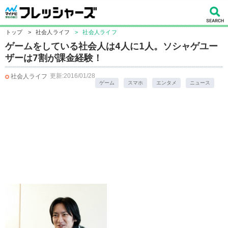
トップ
>
社会人ライフ
>
社会人ライフ
ゲームをしている社会人は4人に1人。ソシャゲユー
ザーは7割が課金経験！
更新:2016/01/28
社会人ライフ
ゲーム
スマホ
エンタメ
ニュース