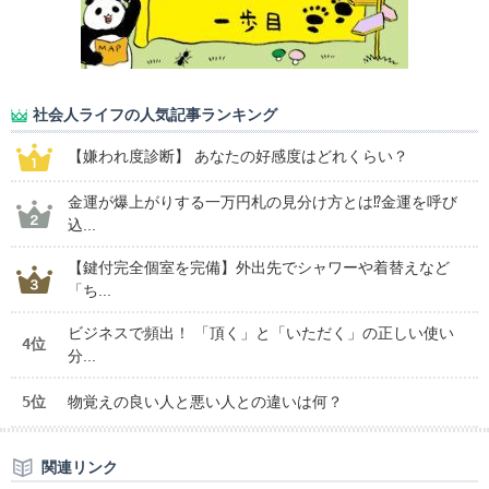
社会人ライフの人気記事ランキング
【嫌われ度診断】 あなたの好感度はどれくらい？
金運が爆上がりする一万円札の見分け方とは⁉金運を呼び
込...
【鍵付完全個室を完備】外出先でシャワーや着替えなど
「ち...
ビジネスで頻出！ 「頂く」と「いただく」の正しい使い
4位
分...
5位
物覚えの良い人と悪い人との違いは何？
関連リンク