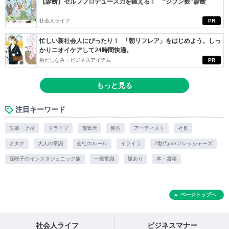
【診断】セルフプロデュース力を鍛える！ “ジブン観”診断
社会人ライフ
PR
忙しい新社会人にぴったり！ 「朝リフレア」をはじめよう。しっ
かりニオイケアして24時間快適。
身だしなみ・ビジネスアイテム
PR
もっと見る
注目キーワード
先輩・上司
ドライブ
電気代
髪型
アーティスト
社長
オタク
大人の常識
会社のルール
イライラ
Z世代pickフレッシャーズ
窪咲子のインスタジェニック旅
一般常識
脈あり
本・書籍
ページトップへ
社会人ライフ
ビジネスマナー