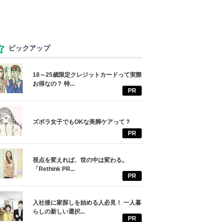
ピックアップ
18～25歳限定クレジットカードって実際
お得なの？ 特...
PR
ズボラ女子でもOKな美脚ケアって？
PR
視点を変えれば、世の中は変わる。
「Rethink PR...
PR
入社後に家探しを始める人必見！ 一人暮
らしの新しい選択...
PR