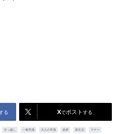
X
ポスト
する
で
する
引っ越し
一般常識
大人の常識
挨拶
新生活
マナー