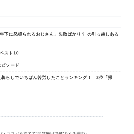
年下に怒鳴られるおじさん」失敗ばかり？ の引っ越しある
ベスト10
エピソード
人暮らしでいちばん苦労したことランキング！ 2位「掃
・コスパを捨てて“問答無用で量”をやる理由」