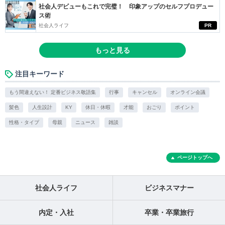
社会人デビューもこれで完璧！ 印象アップのセルフプロデュー
ス術
社会人ライフ
PR
もっと見る
注目キーワード
もう間違えない！ 定番ビジネス敬語集
行事
キャンセル
オンライン会議
髪色
人生設計
KY
休日・休暇
才能
おごり
ポイント
性格・タイプ
母親
ニュース
雑談
ページトップへ
社会人ライフ
ビジネスマナー
内定・入社
卒業・卒業旅行