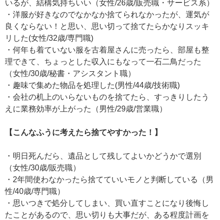
いるが、結構気持ちいい（女性/26歳/販売職・サービス系）
・洋服が好きなのでなかなか捨てられなかったが、運気が
良くならない！と思い、思い切って捨てたらかなりスッキ
リした(女性/32歳/専門職)
・何年も着ていない服を古着屋さんに売ったら、部屋も整
理できて、ちょっとした収入にもなって一石二鳥だった
（女性/30歳/秘書・アシスタント職）
・趣味で集めた物品を処理した(男性/44歳/技術職)
・会社の机上のいらないものを捨てたら、すっきりしたう
えに業務効率が上がった（男性/29歳/営業職）
【こんなふうに考えたら捨てやすかった！】
・明日死んだら、遺品として残してよいかどうかで選別
（女性/30歳/販売職）
・2年間使わなかったら捨てていいモノと判断している（男
性/40歳/専門職）
・思いつきで処分してしまい、買い直すことになり後悔し
たことがあるので、思い切りも大事だが、ある程度計画を