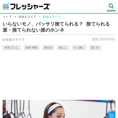
トップ
>
社会人ライフ
>
社会人ライフ
いらないモノ、バッサリ捨てられる？ 捨てられる
派・捨てられない派のホンネ
更新:2016/07/01
社会人ライフ
本音コラム.
収納･整理
新生活
暮らし
引っ越し
思い出