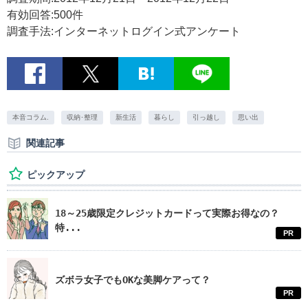
有効回答:500件
調査手法:インターネットログイン式アンケート
本音コラム.
収納･整理
新生活
暮らし
引っ越し
思い出
関連記事
ピックアップ
18～25歳限定クレジットカードって実際お得なの？
特...
PR
ズボラ女子でもOKな美脚ケアって？
PR