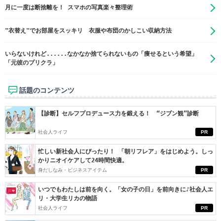
月に一度は断捨離を！ スマホの写真楽々整理術
"衣替え"でお部屋をスッキリ 衣服や布団のかしこい収納方法
いらないけれど......なかなか捨てられないもの「痩せるという希望」
「元彼のプリクラ」
話題のコンテンツ
【診断】セルフプロデュース力を鍛える！ “ジブン観”診断
社会人ライフ
PR
忙しい新社会人にぴったり！ 「朝リフレア」をはじめよう。しっ
かりニオイケアして24時間快適。
身だしなみ・ビジネスアイテム
PR
いつでもわたしは前を向く。「女の子の日」を前向きに♪社会人エ
リ・大学生リカの物語
社会人ライフ
PR