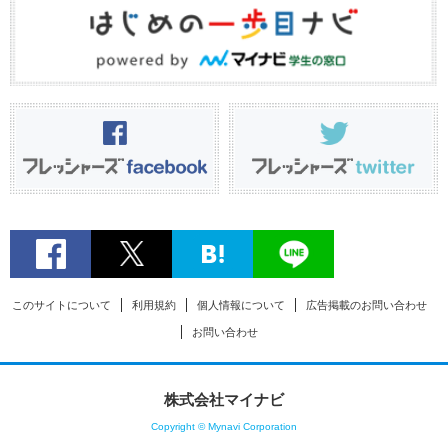
このサイトについて
利用規約
個人情報について
広告掲載のお問い合わせ
お問い合わせ
株式会社マイナビ
Copyright © Mynavi Corporation