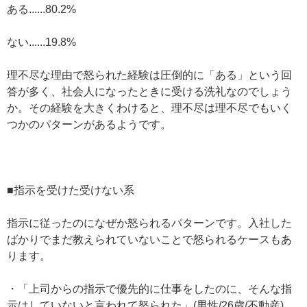
ある......80.2%
ない......19.8%
理不尽な理由で怒られた経験は圧倒的に「ある」という回
答が多く、社会人になったときに受ける洗礼なのでしょう
か。その経験を大きくわけると、理不尽は理不尽でもいく
つかのパターンがあるようです。
■指示を受けた受けない系
指示に従ったのになぜか怒られるパターンです。入社した
ばかりでまだ教えられていないことで怒られるケースもあ
ります。
・「上司からの指示で優先的に仕事をしたのに、そんな指
示はしていないと言われて怒られた」(男性/26歳/不動産)