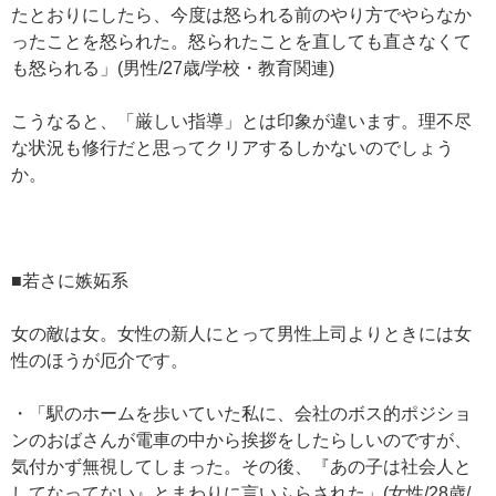
たとおりにしたら、今度は怒られる前のやり方でやらなか
ったことを怒られた。怒られたことを直しても直さなくて
も怒られる」(男性/27歳/学校・教育関連)
こうなると、「厳しい指導」とは印象が違います。理不尽
な状況も修行だと思ってクリアするしかないのでしょう
か。
■若さに嫉妬系
女の敵は女。女性の新人にとって男性上司よりときには女
性のほうが厄介です。
・「駅のホームを歩いていた私に、会社のボス的ポジショ
ンのおばさんが電車の中から挨拶をしたらしいのですが、
気付かず無視してしまった。その後、『あの子は社会人と
してなってない』とまわりに言いふらされた」(女性/28歳/