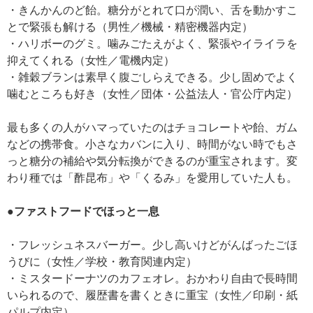
・きんかんのど飴。糖分がとれて口が潤い、舌を動かすこ
とで緊張も解ける（男性／機械・精密機器内定）
・ハリボーのグミ。噛みごたえがよく、緊張やイライラを
抑えてくれる（女性／電機内定）
・雑穀ブランは素早く腹ごしらえできる。少し固めでよく
噛むところも好き（女性／団体・公益法人・官公庁内定）
最も多くの人がハマっていたのはチョコレートや飴、ガム
などの携帯食。小さなカバンに入り、時間がない時でもさ
っと糖分の補給や気分転換ができるのが重宝されます。変
わり種では「酢昆布」や「くるみ」を愛用していた人も。
●ファストフードでほっと一息
・フレッシュネスバーガー。少し高いけどがんばったごほ
うびに（女性／学校・教育関連内定）
・ミスタードーナツのカフェオレ。おかわり自由で長時間
いられるので、履歴書を書くときに重宝（女性／印刷・紙
パルプ内定）