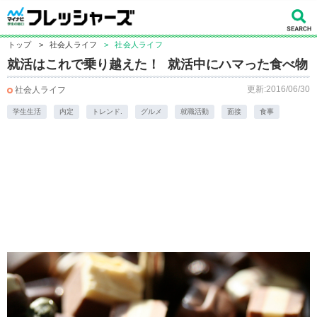
トップ
>
社会人ライフ
>
社会人ライフ
就活はこれで乗り越えた！ 就活中にハマった食べ物
更新:2016/06/30
社会人ライフ
学生生活
内定
トレンド.
グルメ
就職活動
面接
食事