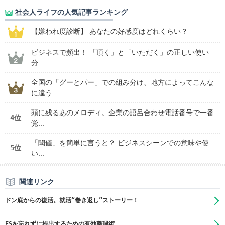
社会人ライフの人気記事ランキング
【嫌われ度診断】 あなたの好感度はどれくらい？
ビジネスで頻出！ 「頂く」と「いただく」の正しい使い
分...
全国の「グーとパー」での組み分け、地方によってこんな
に違う
頭に残るあのメロディ。企業の語呂合わせ電話番号で一番
4位
覚...
「閾値」を簡単に言うと？ ビジネスシーンでの意味や使
5位
い...
関連リンク
ドン底からの復活。就活“巻き返し”ストーリー！
ESを忘れずに提出するための有効整理術