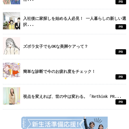
PR
入社後に家探しを始める人必見！ 一人暮らしの新しい選
択...
PR
ズボラ女子でもOKな美脚ケアって？
PR
簡単な診断で今のお疲れ度をチェック！
PR
視点を変えれば、世の中は変わる。「Rethink PR...
PR