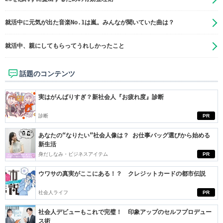
就活中に元気が出た音楽No.1は嵐。みんなが聞いていた曲は？
就活中、親にしてもらってうれしかったこと
話題のコンテンツ
実はがんばりすぎ？新社会人『お疲れ度』診断
診断
PR
あなたの“なりたい”社会人像は？ お仕事バッグ選びから始める
新生活
身だしなみ・ビジネスアイテム
PR
ウワサの真実がここにある！？ クレジットカードの都市伝説
社会人ライフ
PR
社会人デビューもこれで完璧！ 印象アップのセルフプロデュー
ス術