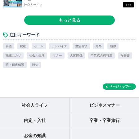
社会人ライフ
PR
もっと見る
注目キーワード
英語
秘密
ゲーム
アドバイス
生活習慣
海外
勉強
瀧波ユカリ
社会人生活
マナー
人間関係
卒業式の袴特集
報告書
噂・都市伝説
時短
ページトップへ
社会人ライフ
ビジネスマナー
内定・入社
卒業・卒業旅行
お金の知識