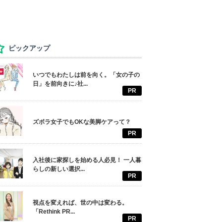
ピックアップ
いつでもわたしは前を向く。「女の子の
日」を前向きに♪社...
PR
ズボラ女子でもOKな美脚ケアって？
PR
入社後に家探しを始める人必見！ 一人暮
らしの新しい選択...
PR
視点を変えれば、世の中は変わる。
「Rethink PR...
PR