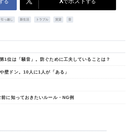
X
ポスト
する
で
する
引っ越し
新生活
トラブル
賃貸
音
第1位は「騒音」。防ぐために工夫していることは？
や壁ドン。10人に1人が「ある」
む前に知っておきたいルール・NG例