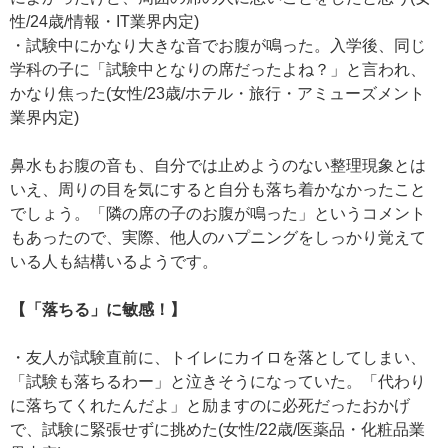
性/24歳/情報・IT業界内定)
・試験中にかなり大きな音でお腹が鳴った。入学後、同じ
学科の子に「試験中となりの席だったよね？」と言われ、
かなり焦った(女性/23歳/ホテル・旅行・アミューズメント
業界内定)
鼻水もお腹の音も、自分では止めようのない整理現象とは
いえ、周りの目を気にすると自分も落ち着かなかったこと
でしょう。「隣の席の子のお腹が鳴った」というコメント
もあったので、実際、他人のハプニングをしっかり覚えて
いる人も結構いるようです。
【「落ちる」に敏感！】
・友人が試験直前に、トイレにカイロを落としてしまい、
「試験も落ちるわー」と泣きそうになっていた。「代わり
に落ちてくれたんだよ」と励ますのに必死だったおかげ
で、試験に緊張せずに挑めた(女性/22歳/医薬品・化粧品業