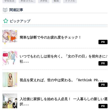
学生生活
本音コラム.
大学生
勉強
トラブル
関連記事
ピックアップ
簡単な診断で今のお疲れ度をチェック！
PR
いつでもわたしは前を向く。「女の子の日」を前向きに♪
社...
PR
視点を変えれば、世の中は変わる。「Rethink PR...
PR
入社後に家探しを始める人必見！ 一人暮らしの新しい選
択...
PR