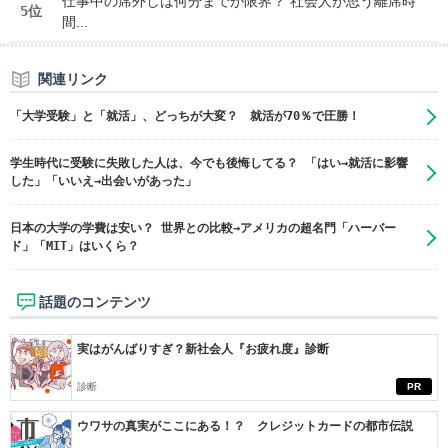
仕事中の席外しは何分までが限界？ 社会人が思う離席時
5位
間...
関連リンク
「大学受験」と「就活」、どっちが大変？ 就活が70％で圧勝！
学生時代に受験に失敗した人は、今でも後悔してる？ 「はい→就活に影響
した」「いいえ→出会いがあった」
日本の大学の学費は安い？ 世界との比較→アメリカの超名門「ハーバー
ド」「MIT」はいくら？
話題のコンテンツ
実はがんばりすぎ？新社会人『お疲れ度』診断
診断
PR
ウワサの真実がここにある！？ クレジットカードの都市伝説