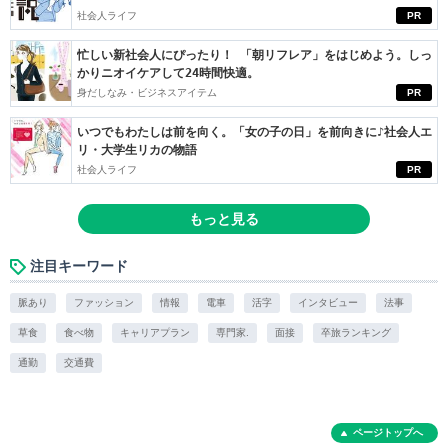
社会人ライフ
PR
忙しい新社会人にぴったり！ 「朝リフレア」をはじめよう。しっ
かりニオイケアして24時間快適。
身だしなみ・ビジネスアイテム
PR
いつでもわたしは前を向く。「女の子の日」を前向きに♪社会人エ
リ・大学生リカの物語
社会人ライフ
PR
もっと見る
注目キーワード
脈あり
ファッション
情報
電車
活字
インタビュー
法事
草食
食べ物
キャリアプラン
専門家.
面接
卒旅ランキング
通勤
交通費
ページトップへ