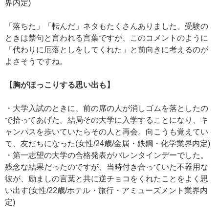
界内定)
「落ちた」「転んだ」ネタもたくさんありました。受験の
ときは禁句と言われる言葉ですが、このコメントのように
「代わりに厄落としをしてくれた」と前向きに考えるのが
よさそうですね。
【胸がほっこりする思い出も】
・大学入試のときに、前の席の人が消しゴムを落としたの
で拾ってあげた。結局その大学に入学することになり、キ
ャンパスを歩いていたらその人と再会。向こうも覚えてい
て、友だちになった(女性/24歳/金属・鉄鋼・化学業界内定)
・第一志望の大学の合格発表がバレンタインデーでした。
残念な結果だったのですが、当時付き合っていた不器用な
彼が、励ましの言葉と共に逆チョコをくれたことをよく思
い出す(女性/22歳/ホテル・旅行・アミューズメント業界内
定)