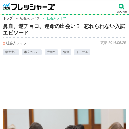
トップ
>
社会人ライフ
>
社会人ライフ
鼻血、逆チョコ、運命の出会い？ 忘れられない入試
エピソード
更新:2016/06/28
社会人ライフ
学生生活
本音コラム.
大学生
勉強
トラブル