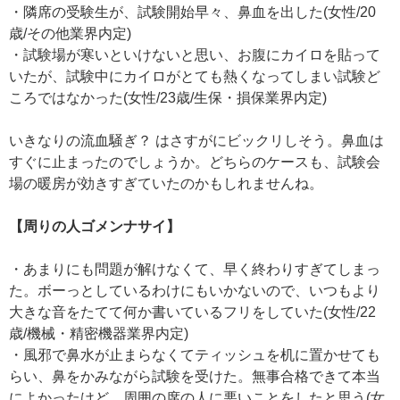
・隣席の受験生が、試験開始早々、鼻血を出した(女性/20
歳/その他業界内定)
・試験場が寒いといけないと思い、お腹にカイロを貼って
いたが、試験中にカイロがとても熱くなってしまい試験ど
ころではなかった(女性/23歳/生保・損保業界内定)
いきなりの流血騒ぎ？ はさすがにビックリしそう。鼻血は
すぐに止まったのでしょうか。どちらのケースも、試験会
場の暖房が効きすぎていたのかもしれませんね。
【周りの人ゴメンナサイ】
・あまりにも問題が解けなくて、早く終わりすぎてしまっ
た。ボーっとしているわけにもいかないので、いつもより
大きな音をたてて何か書いているフリをしていた(女性/22
歳/機械・精密機器業界内定)
・風邪で鼻水が止まらなくてティッシュを机に置かせても
らい、鼻をかみながら試験を受けた。無事合格できて本当
によかったけど、周囲の席の人に悪いことをしたと思う(女