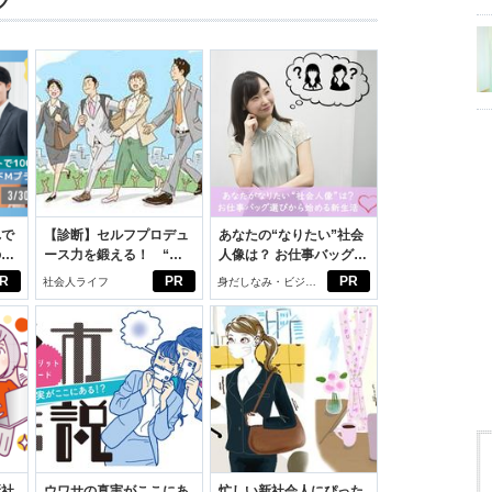
ツ
れで
【診断】セルフプロデュ
あなたの“なりたい”社会
のセ
ース力を鍛える！ “ジ
人像は？ お仕事バッグ選
ブン観”診断
びから始める新生活
R
PR
PR
社会人ライフ
身だしなみ・ビジネ
スアイテム
新社
ウワサの真実がここにあ
忙しい新社会人にぴった