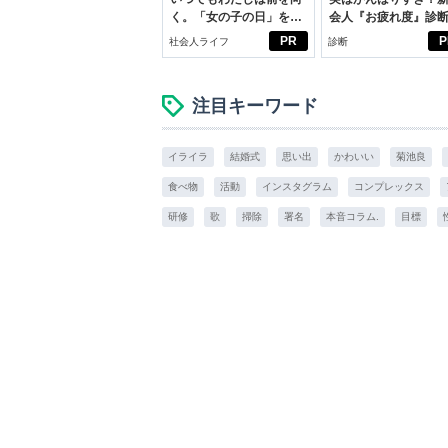
く。「女の子の日」を前
会人『お疲れ度』診
向きに♪社会人エリ・大
PR
P
社会人ライフ
診断
学生リカの物語
注目キーワード
イライラ
結婚式
思い出
かわいい
菊池良
食べ物
活動
インスタグラム
コンプレックス
研修
歌
掃除
署名
本音コラム.
目標