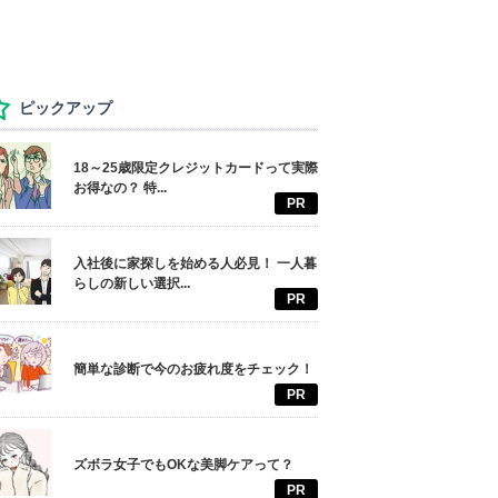
ピックアップ
18～25歳限定クレジットカードって実際
お得なの？ 特...
PR
入社後に家探しを始める人必見！ 一人暮
らしの新しい選択...
PR
簡単な診断で今のお疲れ度をチェック！
PR
ズボラ女子でもOKな美脚ケアって？
PR