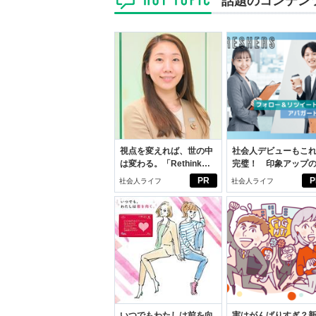
話題のコンテン
視点を変えれば、世の中
社会人デビューもこ
は変わる。「Rethink
完璧！ 印象アップ
PROJECT」がつたえた
ルフプロデュース術
PR
P
社会人ライフ
社会人ライフ
いこと。
いつでもわたしは前を向
実はがんばりすぎ？