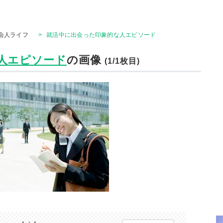
会人ライフ
>
就活中に出会った印象的な人エピソード
人エピソード
の画像
(1/1枚目)