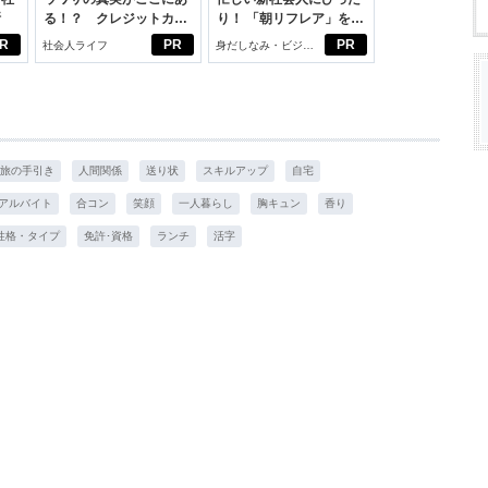
断
る！？ クレジットカー
り！ 「朝リフレア」をは
ドの都市伝説
じめよう。しっかりニオ
R
PR
PR
社会人ライフ
身だしなみ・ビジネ
イケアして24時間快適。
スアイテム
旅の手引き
人間関係
送り状
スキルアップ
自宅
アルバイト
合コン
笑顔
一人暮らし
胸キュン
香り
性格・タイプ
免許･資格
ランチ
活字