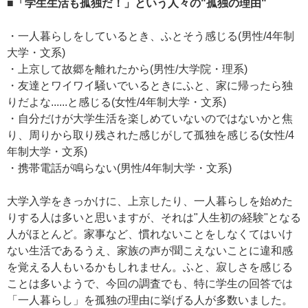
■「学生生活も孤独だ！」という人々の"孤独の理由"
・一人暮らしをしているとき、ふとそう感じる(男性/4年制
大学・文系)
・上京して故郷を離れたから(男性/大学院・理系)
・友達とワイワイ騒いでいるときにふと、家に帰ったら独
りだよな......と感じる(女性/4年制大学・文系)
・自分だけが大学生活を楽しめていないのではないかと焦
り、周りから取り残された感じがして孤独を感じる(女性/4
年制大学・文系)
・携帯電話が鳴らない(男性/4年制大学・文系)
大学入学をきっかけに、上京したり、一人暮らしを始めた
りする人は多いと思いますが、それは"人生初の経験"となる
人がほとんど。家事など、慣れないことをしなくてはいけ
ない生活であるうえ、家族の声が聞こえないことに違和感
を覚える人もいるかもしれません。ふと、寂しさを感じる
ことは多いようで、今回の調査でも、特に学生の回答では
「一人暮らし」を孤独の理由に挙げる人が多数いました。