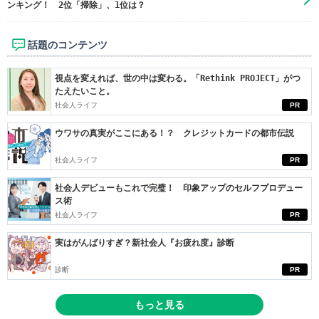
ンキング！ 2位「掃除」、1位は？
話題のコンテンツ
視点を変えれば、世の中は変わる。「Rethink PROJECT」がつ
たえたいこと。
社会人ライフ
PR
ウワサの真実がここにある！？ クレジットカードの都市伝説
社会人ライフ
PR
社会人デビューもこれで完璧！ 印象アップのセルフプロデュー
ス術
社会人ライフ
PR
実はがんばりすぎ？新社会人『お疲れ度』診断
診断
PR
もっと見る