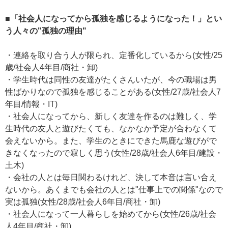
■「社会人になってから孤独を感じるようになった！」とい
う人々の"孤独の理由"
・連絡を取り合う人が限られ、定番化しているから(女性/25
歳/社会人4年目/商社・卸)
・学生時代は同性の友達がたくさんいたが、今の職場は男
性ばかりなので孤独を感じることがある(女性/27歳/社会人7
年目/情報・IT)
・社会人になってから、新しく友達を作るのは難しく、学
生時代の友人と遊びたくても、なかなか予定が合わなくて
会えないから。また、学生のときにできた馬鹿な遊びがで
きなくなったので寂しく思う(女性/28歳/社会人6年目/建設・
土木)
・会社の人とは毎日関わるけれど、決して本音は言い合え
ないから。あくまでも会社の人とは"仕事上での関係"なので
実は孤独(女性/28歳/社会人6年目/商社・卸)
・社会人になって一人暮らしを始めてから(女性/26歳/社会
人4年目/商社・卸)