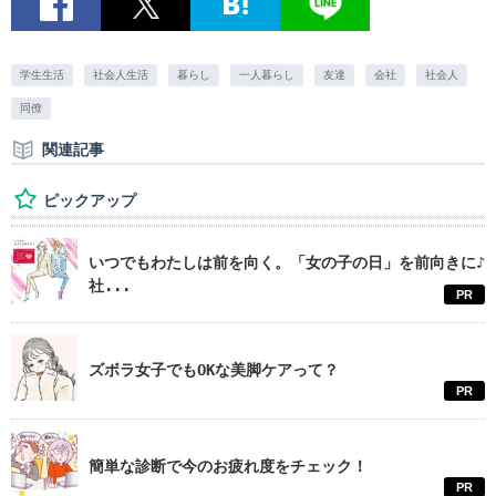
学生生活
社会人生活
暮らし
一人暮らし
友達
会社
社会人
同僚
関連記事
ピックアップ
いつでもわたしは前を向く。「女の子の日」を前向きに♪
社...
PR
ズボラ女子でもOKな美脚ケアって？
PR
簡単な診断で今のお疲れ度をチェック！
PR