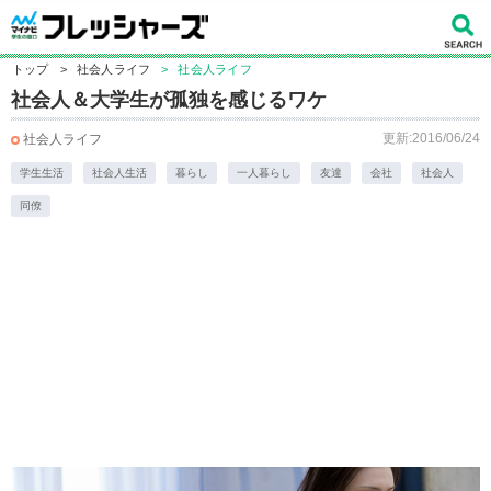
トップ
>
社会人ライフ
>
社会人ライフ
社会人＆大学生が孤独を感じるワケ
更新:2016/06/24
社会人ライフ
学生生活
社会人生活
暮らし
一人暮らし
友達
会社
社会人
同僚