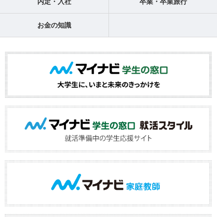
内定・入社
卒業・卒業旅行
お金の知識