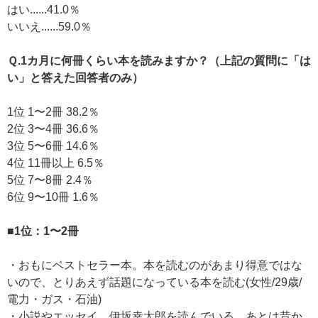
はい......41.0％
いいえ......59.0％
Ｑ.1カ月に何冊くらい本を読みますか？（上記の質問に「は
い」と答えた回答者のみ）
1位 1〜2冊 38.2％
2位 3〜4冊 36.6％
3位 5〜6冊 14.6％
4位 11冊以上 6.5％
5位 7〜8冊 2.4％
6位 9〜10冊 1.6％
■1位：1〜2冊
・おもにベストセラー本。本を読むのがあまり得意ではな
いので、とりあえず話題になっている本を読む(女性/29歳/
電力・ガス・石油)
・小説やエッセイ。伊坂幸太郎を読んでいる。あとは昔か