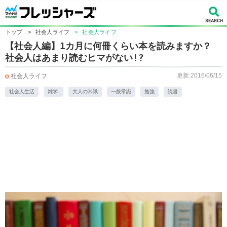
トップ
>
社会人ライフ
>
社会人ライフ
【社会人編】1カ月に何冊くらい本を読みますか？
社会人はあまり読むヒマがない!?
更新:2016/06/15
社会人ライフ
社会人生活
雑学.
大人の常識
一般常識
勉強
読書