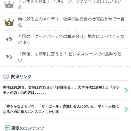
ビジネスで頻出！ 「頂く」と「いただく」の正しい使い
分...
頭に残るあのメロディ。企業の語呂合わせ電話番号で一番
覚...
全国の「グーとパー」での組み分け、地方によってこんな
4位
に違う
「閾値」を簡単に言うと？ ビジネスシーンでの意味や使
5位
い...
関連リンク
男性は約20％、女性は約35％が「経験ある」。大学時代に経験した「ホン
モノの恋」の内容は......
「夢をかなえるゾウ」「ザ・ゴール」先輩社会人に聞いた、早く一人前に
なるために新人にオススメしたい本
話題のコンテンツ