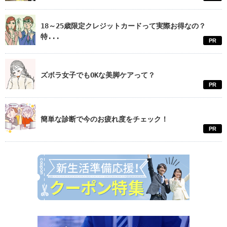
18～25歳限定クレジットカードって実際お得なの？
特...
PR
ズボラ女子でもOKな美脚ケアって？
PR
簡単な診断で今のお疲れ度をチェック！
PR