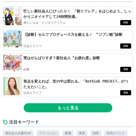
忙しい新社会人にぴったり！ 「朝リフレア」をはじめよう。しっ
かりニオイケアして24時間快適。
身だしなみ・ビジネスアイテム
PR
【診断】セルフプロデュース力を鍛える！ “ジブン観”診断
社会人ライフ
PR
実はがんばりすぎ？新社会人『お疲れ度』診断
診断
PR
視点を変えれば、世の中は変わる。「Rethink PROJECT」がつ
たえたいこと。
社会人ライフ
PR
もっと見る
注目キーワード
新社会人白書2018
ファッション
配属
美容
効率
社内イベント