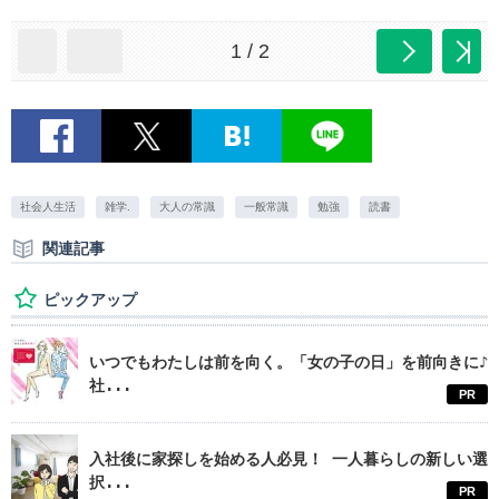
1 / 2
社会人生活
雑学.
大人の常識
一般常識
勉強
読書
関連記事
ピックアップ
いつでもわたしは前を向く。「女の子の日」を前向きに♪
社...
PR
入社後に家探しを始める人必見！ 一人暮らしの新しい選
択...
PR