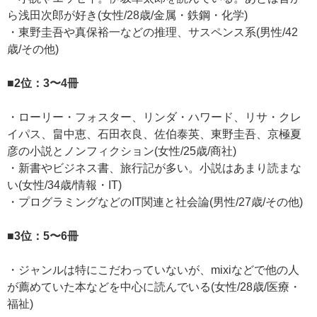
ら浅田次郎が好き(女性/28歳/金属・鉄鋼・化学)
・東野圭吾や真保裕一などの推理、サスペンス系(男性/42
歳/その他)
■2位：3〜4冊
・ローリー・フォスター、リンダ・ハワード、リサ・クレ
イパス、畠中恵、石田衣良、佐伯泰英、東野圭吾、京極夏
彦の小説とノンフィクション(女性/25歳/商社)
・新書やビジネス書、旅行記が多い。小説はあまり読まな
い(女性/34歳/情報・IT)
・プログラミングなどのIT関連と社会論(男性/27歳/その他)
■3位：5〜6冊
・ジャンルは特にこだわっていないが、mixiなどで他の人
が薦めていた本などを中心に読んでいる(女性/28歳/医療・
福祉)