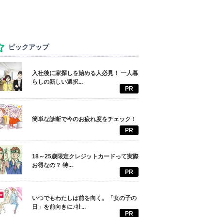
ピックアップ
入社後に家探しを始める人必見！ 一人暮
らしの新しい選択...
PR
簡単な診断で今のお疲れ度をチェック！
PR
18～25歳限定クレジットカードって実際
お得なの？ 特...
PR
いつでもわたしは前を向く。「女の子の
日」を前向きに♪社...
PR