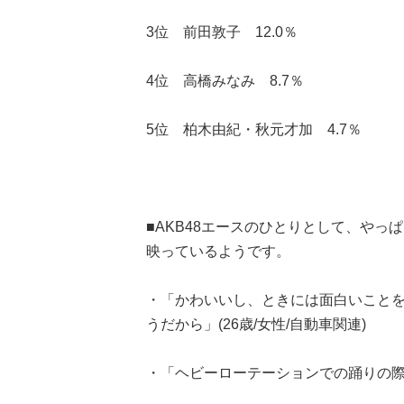
3位 前田敦子 12.0％
4位 高橋みなみ 8.7％
5位 柏木由紀・秋元才加 4.7％
■AKB48エースのひとりとして、や
映っているようです。
・「かわいいし、ときには面白いこと
うだから」(26歳/女性/自動車関連)
・「ヘビーローテーションでの踊りの際の