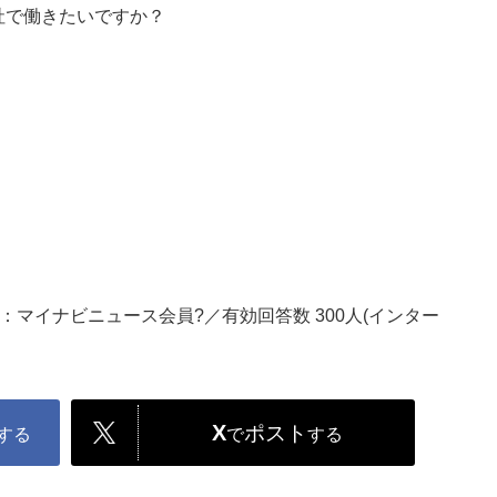
社で働きたいですか？
：マイナビニュース会員?／有効回答数 300人(インター
X
ポスト
する
で
する