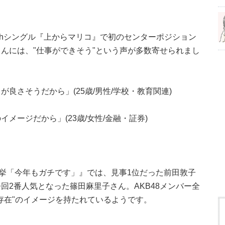
4thシングル『上からマリコ』で初のセンターポジション
んには、"仕事ができそう"という声が多数寄せられまし
良さそうだから」(25歳/男性/学校・教育関連)
メージだから」(23歳/女性/金融・証券)
抜総選挙「今年もガチです」』では、見事1位だった前田敦子
回2番人気となった篠田麻里子さん。AKB48メンバー全
存在"のイメージを持たれているようです。