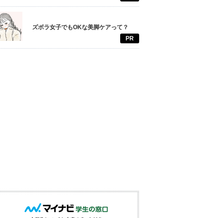
ズボラ女子でもOKな美脚ケアって？
PR