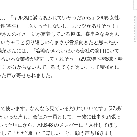
、「ヤル気に満ちあふれていそうだから」(29歳/女性/
/女性/学生)、「ぶりっ子しないし、ガッツがありそう！」
張り屋さんのイメージが定着している模様。峯岸みなみさん
るいキャラと切り返しのうまさが営業向きだと思ったか
小嶋陽菜さんには、「容姿がきれいだから会社の窓口にいて
いろな業者が訪問してくれそう」(29歳/男性/機械・精
ここが分からないんで、教えてください』って積極的に
いった声が寄せられました。
て使います。なんなら見ているだけでいいです」(37歳/
)といった声も。会社の一員として、一緒に仕事を頑張っ
そういった理由から、AKB48 のメンバーに「入社してほし
?)として「ただ側にいてほしい」と、願う声も届きまし