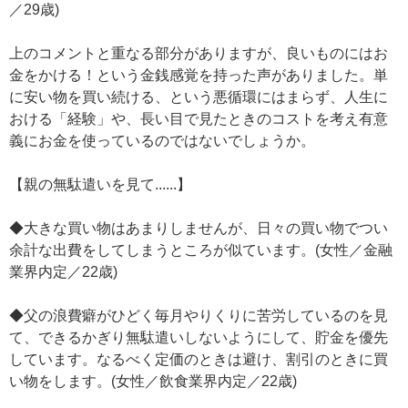
／29歳)
上のコメントと重なる部分がありますが、良いものにはお
金をかける！という金銭感覚を持った声がありました。単
に安い物を買い続ける、という悪循環にはまらず、人生に
おける「経験」や、長い目で見たときのコストを考え有意
義にお金を使っているのではないでしょうか。
【親の無駄遣いを見て......】
◆大きな買い物はあまりしませんが、日々の買い物でつい
余計な出費をしてしまうところが似ています。(女性／金融
業界内定／22歳)
◆父の浪費癖がひどく毎月やりくりに苦労しているのを見
て、できるかぎり無駄遣いしないようにして、貯金を優先
しています。なるべく定価のときは避け、割引のときに買
い物をします。(女性／飲食業界内定／22歳)