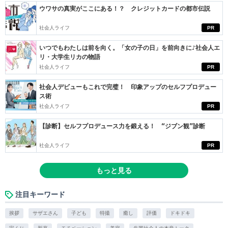
ウワサの真実がここにある！？ クレジットカードの都市伝説
社会人ライフ
PR
いつでもわたしは前を向く。「女の子の日」を前向きに♪社会人エ
リ・大学生リカの物語
社会人ライフ
PR
社会人デビューもこれで完璧！ 印象アップのセルフプロデュー
ス術
社会人ライフ
PR
【診断】セルフプロデュース力を鍛える！ “ジブン観”診断
社会人ライフ
PR
もっと見る
注目キーワード
挨拶
サザエさん
子ども
特撮
癒し
評価
ドキドキ