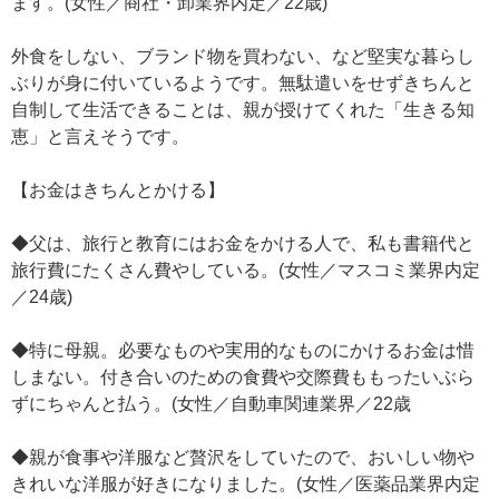
ます。(女性／商社・卸業界内定／22歳)
外食をしない、ブランド物を買わない、など堅実な暮らし
ぶりが身に付いているようです。無駄遣いをせずきちんと
自制して生活できることは、親が授けてくれた「生きる知
恵」と言えそうです。
【お金はきちんとかける】
◆父は、旅行と教育にはお金をかける人で、私も書籍代と
旅行費にたくさん費やしている。(女性／マスコミ業界内定
／24歳)
◆特に母親。必要なものや実用的なものにかけるお金は惜
しまない。付き合いのための食費や交際費ももったいぶら
ずにちゃんと払う。(女性／自動車関連業界／22歳
◆親が食事や洋服など贅沢をしていたので、おいしい物や
きれいな洋服が好きになりました。(女性／医薬品業界内定