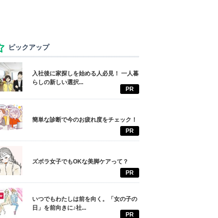
ピックアップ
入社後に家探しを始める人必見！ 一人暮
らしの新しい選択...
PR
簡単な診断で今のお疲れ度をチェック！
PR
ズボラ女子でもOKな美脚ケアって？
PR
いつでもわたしは前を向く。「女の子の
日」を前向きに♪社...
PR