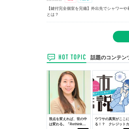
【鍵付完全個室を完備】外出先でシャワーや
とは？
話題のコンテン
視点を変えれば、世の中
ウワサの真実がここ
は変わる。「Rethink
る！？ クレジット