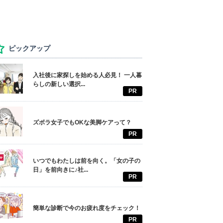
ピックアップ
入社後に家探しを始める人必見！ 一人暮
らしの新しい選択...
PR
ズボラ女子でもOKな美脚ケアって？
PR
いつでもわたしは前を向く。「女の子の
日」を前向きに♪社...
PR
簡単な診断で今のお疲れ度をチェック！
PR