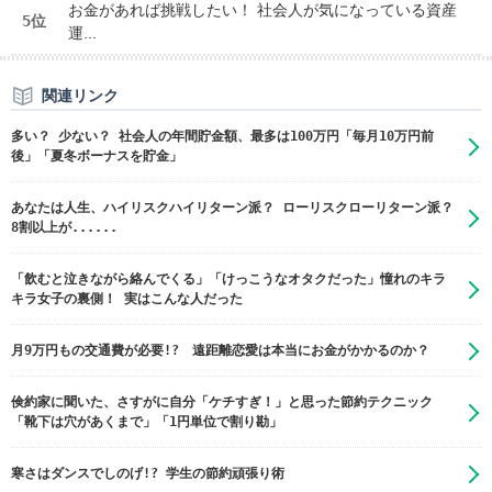
お金があれば挑戦したい！ 社会人が気になっている資産
5位
運...
関連リンク
多い？ 少ない？ 社会人の年間貯金額、最多は100万円「毎月10万円前
後」「夏冬ボーナスを貯金」
あなたは人生、ハイリスクハイリターン派？ ローリスクローリターン派？
8割以上が......
「飲むと泣きながら絡んでくる」「けっこうなオタクだった」憧れのキラ
キラ女子の裏側！ 実はこんな人だった
月9万円もの交通費が必要!? 遠距離恋愛は本当にお金がかかるのか？
倹約家に聞いた、さすがに自分「ケチすぎ！」と思った節約テクニック
「靴下は穴があくまで」「1円単位で割り勘」
寒さはダンスでしのげ!? 学生の節約頑張り術