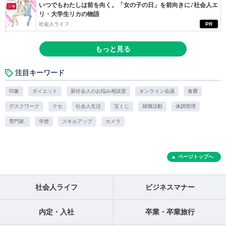
いつでもわたしは前を向く。「女の子の日」を前向きに♪社会人エ
リ・大学生リカの物語
社会人ライフ
PR
もっと見る
注目キーワード
印象
ダイエット
新社会人のお悩み相談室
オンライン会議
食費
デスクワーク
クセ
社会人生活
宝くじ
就職活動
体調管理
専門家.
学歴
スキルアップ
カメラ
ページトップへ
社会人ライフ
ビジネスマナー
内定・入社
卒業・卒業旅行