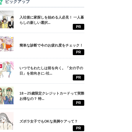
ピックアップ
入社後に家探しを始める人必見！ 一人暮
らしの新しい選択...
PR
簡単な診断で今のお疲れ度をチェック！
PR
いつでもわたしは前を向く。「女の子の
日」を前向きに♪社...
PR
18～25歳限定クレジットカードって実際
お得なの？ 特...
PR
ズボラ女子でもOKな美脚ケアって？
PR