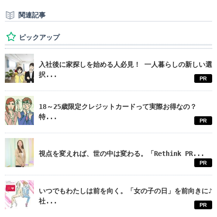
関連記事
ピックアップ
入社後に家探しを始める人必見！ 一人暮らしの新しい選
択...
PR
18～25歳限定クレジットカードって実際お得なの？
特...
PR
視点を変えれば、世の中は変わる。「Rethink PR...
PR
いつでもわたしは前を向く。「女の子の日」を前向きに♪
社...
PR