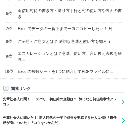
返信用封筒の書き方・送り方｜行と宛の使い方や裏面の書
6位
き...
7位
Excelでデータの一番下まで一気にコピーしたい！ 列...
8位
ご子息・ご息女とは？ 適切な意味と使い方を知ろう
エスカレーションとは？意味、使い方、言い換え表現を解
9位
説...
10位
Excelの複数シートを1つに結合してPDFファイルに...
関連リンク
先輩社会人に聞く！ ズバリ、初任給の金額は？ 気になる初任給事情アレ
コレ
先輩社会人に聞いた！ 新人時代の一年で成長を実感できた人は4割「責任
感が身についた」「コツをつかんだ」