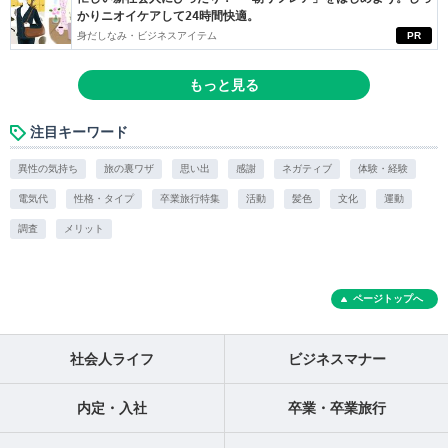
かりニオイケアして24時間快適。
身だしなみ・ビジネスアイテム
PR
もっと見る
注目キーワード
異性の気持ち
旅の裏ワザ
思い出
感謝
ネガティブ
体験・経験
電気代
性格・タイプ
卒業旅行特集
活動
髪色
文化
運動
調査
メリット
ページトップへ
社会人ライフ
ビジネスマナー
内定・入社
卒業・卒業旅行