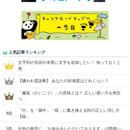
人気記事ランキング
文字列の先頭や末尾に文字を追加したい！ 知っておくと
便...
【嫌われ度診断】 あなたの好感度はどれくらい？
「邂逅（かいこう）」の意味とは？ 正しい使い方を例文
つ...
「行」を「御中」「様」に書き換える時の正しい消し方
4位
【縦...
5位
社外の相手に 「お休みをいただいております」は間違い...