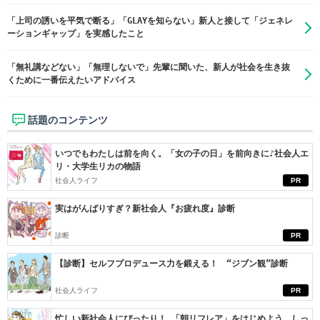
「上司の誘いを平気で断る」「GLAYを知らない」新人と接して「ジェネレ
ーションギャップ」を実感したこと
「無礼講などない」「無理しないで」先輩に聞いた、新人が社会を生き抜
くために一番伝えたいアドバイス
話題のコンテンツ
いつでもわたしは前を向く。「女の子の日」を前向きに♪社会人エ
リ・大学生リカの物語
社会人ライフ
PR
実はがんばりすぎ？新社会人『お疲れ度』診断
診断
PR
【診断】セルフプロデュース力を鍛える！ “ジブン観”診断
社会人ライフ
PR
忙しい新社会人にぴったり！ 「朝リフレア」をはじめよう。しっ