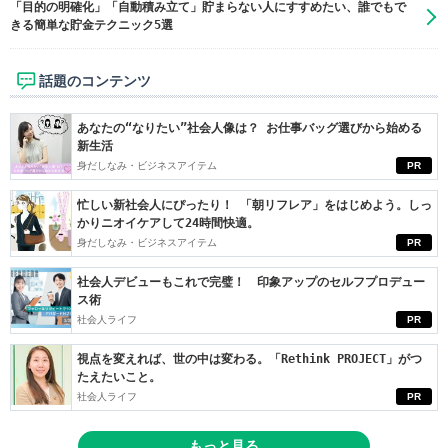
「目的の明確化」「自動積み立て」貯まらない人にすすめたい、誰でもで
きる簡単な貯金テクニック5選
話題のコンテンツ
あなたの“なりたい”社会人像は？ お仕事バッグ選びから始める
新生活
身だしなみ・ビジネスアイテム
PR
忙しい新社会人にぴったり！ 「朝リフレア」をはじめよう。しっ
かりニオイケアして24時間快適。
身だしなみ・ビジネスアイテム
PR
社会人デビューもこれで完璧！ 印象アップのセルフプロデュー
ス術
社会人ライフ
PR
視点を変えれば、世の中は変わる。「Rethink PROJECT」がつ
たえたいこと。
社会人ライフ
PR
もっと見る