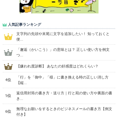
人気記事ランキング
文字列の先頭や末尾に文字を追加したい！ 知っておくと
便...
「邂逅（かいこう）」の意味とは？ 正しい使い方を例文
つ...
【嫌われ度診断】 あなたの好感度はどれくらい？
「行」を「御中」「様」に書き換える時の正しい消し方
4位
【縦...
返信用封筒の書き方・送り方｜行と宛の使い方や裏面の書
5位
き...
無理なお願いをするときのビジネスメールの書き方【例文
6位
付き】