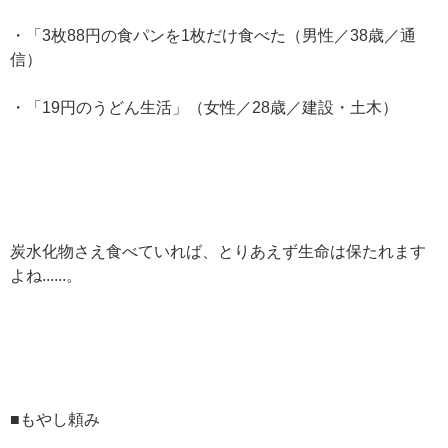
・「3枚88円の食パンを1枚だけ食べた（男性／38歳／通
信）
・「19円のうどん生活」（女性／28歳／建設・土木）
炭水化物さえ食べていれば、とりあえず生命は保たれます
よね......。
■もやし頼み