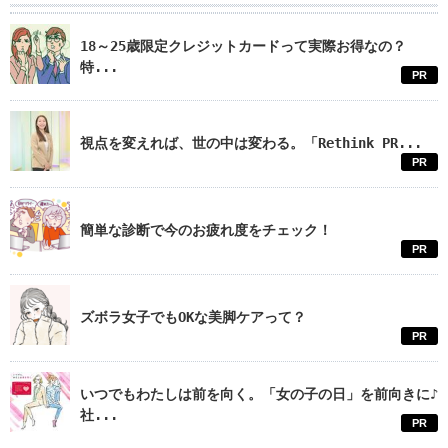
18～25歳限定クレジットカードって実際お得なの？
特...
PR
視点を変えれば、世の中は変わる。「Rethink PR...
PR
簡単な診断で今のお疲れ度をチェック！
PR
ズボラ女子でもOKな美脚ケアって？
PR
いつでもわたしは前を向く。「女の子の日」を前向きに♪
社...
PR