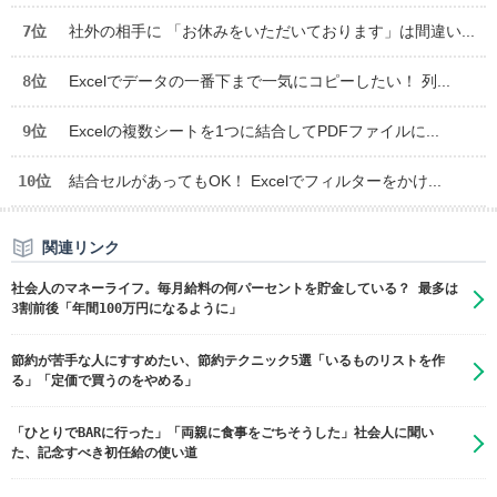
7位
社外の相手に 「お休みをいただいております」は間違い...
8位
Excelでデータの一番下まで一気にコピーしたい！ 列...
9位
Excelの複数シートを1つに結合してPDFファイルに...
10位
結合セルがあってもOK！ Excelでフィルターをかけ...
関連リンク
社会人のマネーライフ。毎月給料の何パーセントを貯金している？ 最多は
3割前後「年間100万円になるように」
節約が苦手な人にすすめたい、節約テクニック5選「いるものリストを作
る」「定価で買うのをやめる」
「ひとりでBARに行った」「両親に食事をごちそうした」社会人に聞い
た、記念すべき初任給の使い道