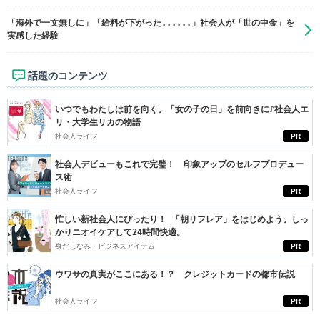
「海外で一文無しに」「給料が下がった......」社会人が「世の中金」を
実感した経験
話題のコンテンツ
いつでもわたしは前を向く。「女の子の日」を前向きに♪社会人エ
リ・大学生リカの物語
社会人ライフ
PR
社会人デビューもこれで完璧！ 印象アップのセルフプロデュー
ス術
社会人ライフ
PR
忙しい新社会人にぴったり！ 「朝リフレア」をはじめよう。しっ
かりニオイケアして24時間快適。
身だしなみ・ビジネスアイテム
PR
ウワサの真実がここにある！？ クレジットカードの都市伝説
社会人ライフ
PR