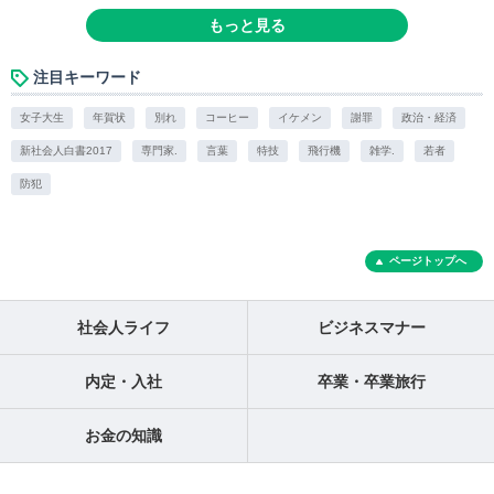
もっと見る
注目キーワード
女子大生
年賀状
別れ
コーヒー
イケメン
謝罪
政治・経済
新社会人白書2017
専門家.
言葉
特技
飛行機
雑学.
若者
防犯
ページトップへ
社会人ライフ
ビジネスマナー
内定・入社
卒業・卒業旅行
お金の知識