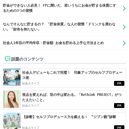
貯金ができない人必見！ FPに聞いた、若いうちにお金が貯まる体質にす
るための3つの習慣
なんでそんなに貯まるの？ 「貯金体質」な人の習慣「ドリンクを買わな
い」「財布を持たない」
社会人1年目の平均年収・貯金額 お金を貯める上手な方法まとめ
話題のコンテンツ
社会人デビューもこれで完璧！ 印象アップのセルフプロデュー
ス術
社会人ライフ
PR
視点を変えれば、世の中は変わる。「Rethink PROJECT」がつ
たえたいこと。
社会人ライフ
PR
【診断】セルフプロデュース力を鍛える！ “ジブン観”診断
社会人ライフ
PR