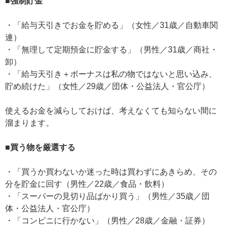
■強制貯金
・「給与天引きでお金を貯める」（女性／31歳／自動車関
連）
・「無理して定期預金に貯金する」（男性／31歳／商社・
卸）
・「給与天引き＋ボーナスは私の物ではないと思い込み、
貯め続けた」（女性／29歳／団体・公益法人・官公庁）
使えるお金を減らしておけば、考えなくても知らない間に
溜まります。
■買う物を厳選する
・「買うか買わないか迷った時は買わずにあきらめ、その
分を貯金に回す（男性／22歳／食品・飲料）
・「スーパーの見切り品ばかり買う」（男性／35歳／団
体・公益法人・官公庁）
・「コンビニに行かない」（男性／28歳／金融・証券）