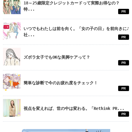
18～25歳限定クレジットカードって実際お得なの？
特...
PR
いつでもわたしは前を向く。「女の子の日」を前向きに♪
社...
PR
ズボラ女子でもOKな美脚ケアって？
PR
簡単な診断で今のお疲れ度をチェック！
PR
視点を変えれば、世の中は変わる。「Rethink PR...
PR