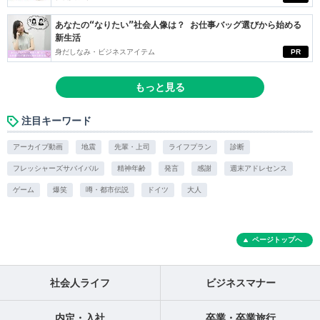
あなたの“なりたい”社会人像は？ お仕事バッグ選びから始める
新生活
身だしなみ・ビジネスアイテム
PR
もっと見る
注目キーワード
アーカイブ動画
地震
先輩・上司
ライフプラン
診断
フレッシャーズサバイバル
精神年齢
発言
感謝
週末アドレセンス
ゲーム
爆笑
噂・都市伝説
ドイツ
大人
ページトップへ
社会人ライフ
ビジネスマナー
内定・入社
卒業・卒業旅行