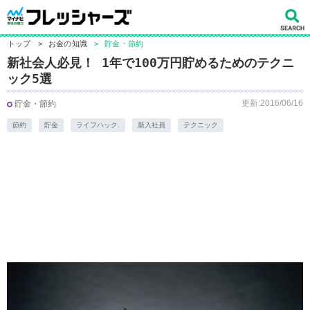
トップ
>
お金の知識
>
貯金・節約
新社会人必見！ 1年で100万円貯めるためのテクニ
ック5選
更新:2016/06/16
貯金・節約
節約
貯金
ライフハック.
新入社員
テクニック