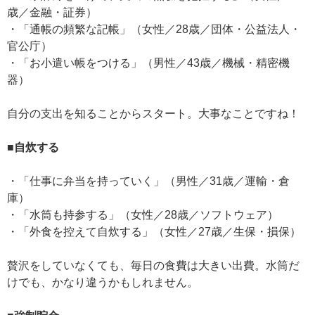
歳／金融・証券）
・「通帳の頻繁な記帳」（女性／28歳／団体・公益法人・
官公庁）
・「お小遣い帳をつける」（男性／43歳／機械・精密機
器）
自分の支出を知ることからスタート。大事なことですね！
■自炊する
・「仕事に弁当を持っていく」（男性／31歳／運輸・倉
庫）
・「水筒も持参する」（女性／28歳／ソフトウェア）
・「外食を控えて自炊する」（女性／27歳／生保・損保）
贅沢をしていなくても、毎日の食費は大きい出費。水筒だ
けでも、かなり違うかもしれません。