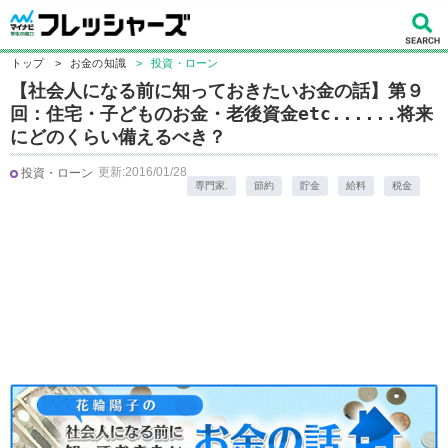
トップ
>
お金の知識
>
投資・ローン
【社会人になる前に知っておきたいお金の話】第９
回：住宅・子どものお金・老後資金etc......将来
にどのくらい備えるべき？
更新:2016/01/28
投資・ローン
専門家.
節約
貯金
給料
税金