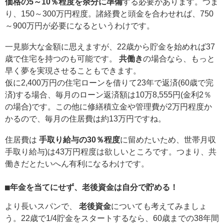
価格の5～10％程度を余分に準備
する必要があります。つま
り、150～300万円程度。諸経費と頭金を合わせれば、750
～900万円が必要になるというわけです。
一見膨大な金額に思えますが、22歳から貯金を始めれば37
歳で住宅を持つのも可能です。
共働き
の場合なら、もっと
早く夢を実現させることもできます。
仮に2,400万円の住宅ローンを借りて23年で返済(60歳で完
済)する場合、毎月のローン返済額は10万8,555円(金利2％
の場合)です。この他に修繕積立金や管理費が2万円程度か
かるので、毎月の住居費は約13万円ですね。
住居費は
手取り給与の30％程度
に留めたいため、世帯月収
手取り給与)は43万円程度は欲しいところです。つまり、共
働きだとたいへん有利になるわけです。
■年金を当てにせず、老後資金は自分で貯める！
より長いスパンで、
老後資金
についても考えてみましょ
う。22歳で1/4貯金をスタートするなら、60歳までの38年間