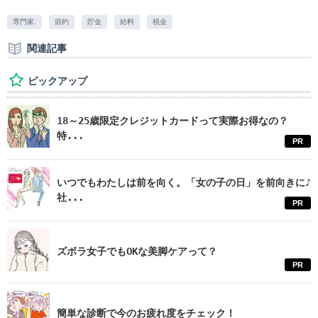
専門家.
節約
貯金
給料
税金
関連記事
ピックアップ
18～25歳限定クレジットカードって実際お得なの？
特...
PR
いつでもわたしは前を向く。「女の子の日」を前向きに♪
社...
PR
ズボラ女子でもOKな美脚ケアって？
PR
簡単な診断で今のお疲れ度をチェック！