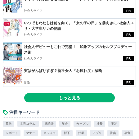
社会人ライフ
PR
いつでもわたしは前を向く。「女の子の日」を前向きに♪社会人エ
リ・大学生リカの物語
社会人ライフ
PR
社会人デビューもこれで完璧！ 印象アップのセルフプロデュー
ス術
社会人ライフ
PR
実はがんばりすぎ？新社会人『お疲れ度』診断
診断
PR
もっと見る
注目キーワード
尊敬
本音コラム.
腕時計
年金
カップル
社長
服装
レポート
マナー
オフィス
部下
始業
アプリ
香典
草食