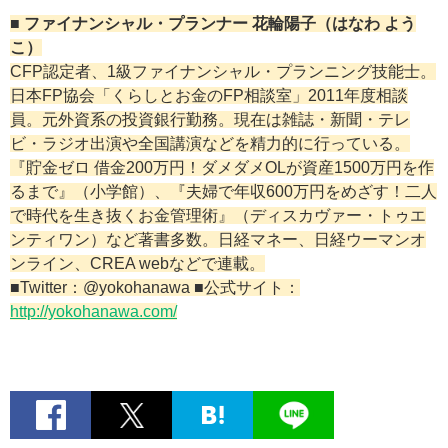
■ ファイナンシャル・プランナー 花輪陽子（はなわ よう
こ）
CFP認定者、1級ファイナンシャル・プランニング技能士。
日本FP協会「くらしとお金のFP相談室」2011年度相談
員。元外資系の投資銀行勤務。現在は雑誌・新聞・テレ
ビ・ラジオ出演や全国講演などを精力的に行っている。
『貯金ゼロ 借金200万円！ダメダメOLが資産1500万円を作
るまで』（小学館）、『夫婦で年収600万円をめざす！二人
で時代を生き抜くお金管理術』（ディスカヴァー・トゥエ
ンティワン）など著書多数。日経マネー、日経ウーマンオ
ンライン、CREA webなどで連載。
■Twitter：@yokohanawa ■公式サイト：
http://yokohanawa.com/