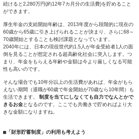
続けると2,280万円(約12年7カ月分の生活費)を貯めること
ができます。
厚生年金の支給開始年齢は、2013年度から段階的に現在の
60歳から65歳に引き上げられることが決まり、さらに68～
70歳開始とすることも検討課題となっています。
2040年には、日本の現役世代約1.5人が年金受給者1人の面
倒を見ることが想定される超高齢化社会に突入します。つ
まり、年金をもらえる年齢や金額は今より厳しくなる可能
性も高いのです。
そんな場合でも10年分以上の生活費があれば、年金がもら
えない期間（退職が60歳で年金開始が70歳なら10年間）も
生活できます。
制度を当てにしなくても自力でなんとかで
きるお金
となるのです。ここでも共働きで貯めればより大
きな金額になりますね。
■「
財形貯蓄制度
」の利用も考えよう