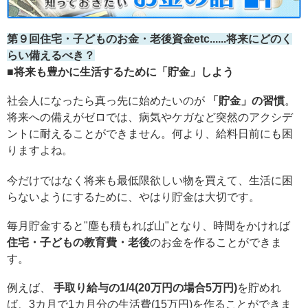
第９回住宅・子どものお金・老後資金etc......将来にどのく
らい備えるべき？
■将来も豊かに生活するために「貯金」しよう
社会人になったら真っ先に始めたいのが
「貯金」の習慣
。
将来への備えがゼロでは、病気やケガなど突然のアクシデ
ントに耐えることができません。何より、給料日前にも困
りますよね。
今だけではなく将来も最低限欲しい物を買えて、生活に困
らないようにするために、やはり貯金は大切です。
毎月貯金すると"塵も積もれば山"となり、時間をかければ
住宅・子どもの教育費・老後
のお金を作ることができま
す。
例えば、
手取り給与の1/4(20万円の場合5万円)
を貯めれ
ば、3カ月で1カ月分の生活費(15万円)を作ることができま