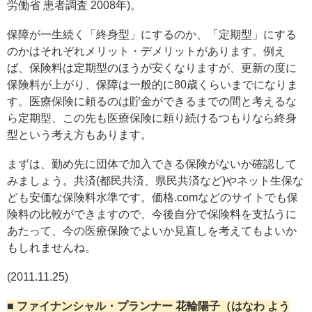
労働省 患者調査 2008年)。
保障が一生続く「終身型」にするのか、「定期型」にする
のかはそれぞれメリット・デメリットがあります。例え
ば、保険料は定期型のほうが安くなりますが、更新の度に
保険料が上がり、保障は一般的に80歳くらいまでになりま
す。医療保険に頼るのは貯金ができるまでの間と考えるな
ら定期型、この先も医療保険に頼り続けるつもりなら終身
型という考え方もあります。
まずは、勤め先に団体で加入できる保険がないか確認して
みましょう。共済(都民共済、県民共済など)やネット生保な
ども安価な保険料水準です。価格.comなどのサイトでも保
険料の比較ができますので、今後自分で保険料を支払うに
あたって、今の医療保険でよいか見直しを考えてもよいか
もしれませんね。
(2011.11.25)
■ ファイナンシャル・プランナー 花輪陽子（はなわ よう