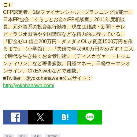
こ）
CFP認定者、1級ファイナンシャル・プランニング技能士。
日本FP協会「くらしとお金のFP相談室」2011年度相談
員。元外資系の投資銀行勤務。現在は雑誌・新聞・テレ
ビ・ラジオ出演や全国講演などを精力的に行っている。
『貯金ゼロ 借金200万円！ダメダメOLが資産1500万円を作
るまで』（小学館）、『夫婦で年収600万円をめざす！二人
で時代を生き抜くお金管理術』（ディスカヴァー・トゥエ
ンティワン）など著書多数。日経マネー、日経ウーマンオ
ンライン、CREA webなどで連載。
■Twitter：@yokohanawa ■公式サイト：
http://yokohanawa.com/
節約
貯金
給料
専門家.