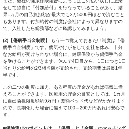
また、会社の健康保険組合によってはこの払い戻しに上乗
せして独自に「付加給付」を行なっていることがあり、結
果1カ月の自己負担額が最大でも2万5000円ほどで済むこと
もあります。付加給付の制度は会社によって異なりますの
で、入社したら総務部などに確認してみましょう。
(2)【傷病手当金制度】
もう一つ覚えておきたい制度は「傷
病手当金制度」です。病気やけがをして会社を休み、十分
なお給料が受けられない場合に、健康保険から傷病手当金
を受けることができます。休んで4日目から、1日につき1日
当たりの給料の2/3相当額が支給され、支給期間は最長1年
半です。
この二つの制度に加え、ある程度の貯金があれば病気に備
えることができます。医療用の貯金の目安としては、1カ月
に自己負担限度額約9万円＋差額ベッド代などがかかります
ので、長期化した場合に備えて100～200万円あれば安心で
す。
■保険選びのポイントは、「保障」と「金額」のマッチング