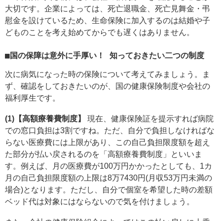
大切です。企業によっては、死亡退職金、死亡見舞金・弔
慰金を設けているため、生命保険に加入するのは結婚や子
どものことを考え始めてからでも遅くはありません。
■国の保障は意外に手厚い！ 知っておきたい二つの制度
次に病気になった時の保険について考えてみましょう。ま
ず、確認をしておきたいのが、国の健康保険制度や会社の
福利厚生です。
(1)【高額療養費制度】
現在、健康保険証を提示すれば病院
での窓口負担は3割ですね。ただ、自分で負担しなければな
らない医療費には上限があり、この自己負担限度額を超え
た部分が払い戻されるのを「高額療養費制度」といいま
す。例えば、月の医療費が100万円かかったとしても、1カ
月の自己負担限度額の上限は8万7430円(月収53万円未満の
場合)となります。ただし、自分で個室を希望した時の差額
ベッド代は対象にはならないので気を付けましょう。