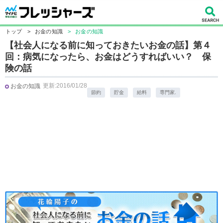
トップ
>
お金の知識
>
お金の知識
【社会人になる前に知っておきたいお金の話】第４
回：病気になったら、お金はどうすればいい？ 保
険の話
更新:2016/01/28
お金の知識
節約
貯金
給料
専門家.