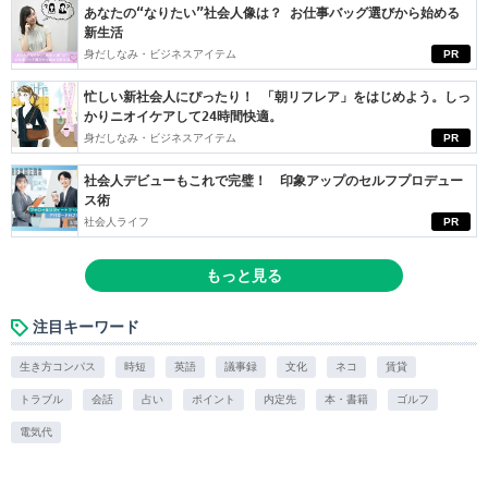
あなたの“なりたい”社会人像は？ お仕事バッグ選びから始める
新生活
身だしなみ・ビジネスアイテム
PR
忙しい新社会人にぴったり！ 「朝リフレア」をはじめよう。しっ
かりニオイケアして24時間快適。
身だしなみ・ビジネスアイテム
PR
社会人デビューもこれで完璧！ 印象アップのセルフプロデュー
ス術
社会人ライフ
PR
もっと見る
注目キーワード
生き方コンパス
時短
英語
議事録
文化
ネコ
賃貸
トラブル
会話
占い
ポイント
内定先
本・書籍
ゴルフ
電気代