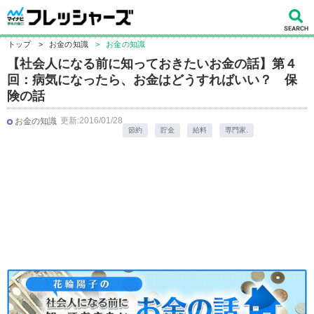
トップ
>
お金の知識
>
お金の知識
【社会人になる前に知っておきたいお金の話】第４
回：病気になったら、お金はどうすればいい？ 保
険の話
更新:2016/01/28
お金の知識
節約
貯金
給料
専門家.