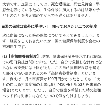
大切です。企業によっては、死亡退職金、死亡見舞金・弔
慰金を設けているため、生命保険に加入するのは結婚や子
どものことを考え始めてからでも遅くはありません。
■国の保障は意外に手厚い！ 知っておきたい二つの制度
次に病気になった時の保険について考えてみましょう。ま
ず、確認をしておきたいのが、国の健康保険制度や会社の
福利厚生です。
(1)【高額療養費制度】
現在、健康保険証を提示すれば病院
での窓口負担は3割ですね。ただ、自分で負担しなければな
らない医療費には上限があり、この自己負担限度額を超え
た部分が払い戻されるのを「高額療養費制度」といいま
す。例えば、月の医療費が100万円かかったとしても、1カ
月の自己負担限度額の上限は8万7430円(月収53万円未満の
場合)となります。ただし、自分で個室を希望した時の差額
ベッド代は対象にはならないので気を付けましょう。