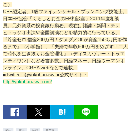
こ）
CFP認定者、1級ファイナンシャル・プランニング技能士。
日本FP協会「くらしとお金のFP相談室」2011年度相談
員。元外資系の投資銀行勤務。現在は雑誌・新聞・テレ
ビ・ラジオ出演や全国講演などを精力的に行っている。
『貯金ゼロ 借金200万円！ダメダメOLが資産1500万円を作
るまで』（小学館）、『夫婦で年収600万円をめざす！二人
で時代を生き抜くお金管理術』（ディスカヴァー・トゥエ
ンティワン）など著書多数。日経マネー、日経ウーマンオ
ンライン、CREA webなどで連載。
■Twitter：@yokohanawa ■公式サイト：
http://yokohanawa.com/
節約
貯金
給料
専門家.