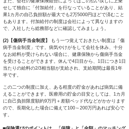
また、会社の健康保険組合によってはこの払い戻しに上乗
せして独自に「付加給付」を行なっていることがあり、結
果1カ月の自己負担額が最大でも2万5000円ほどで済むこと
もあります。付加給付の制度は会社によって異なりますの
で、入社したら総務部などに確認してみましょう。
(2)【傷病手当金制度】
もう一つ覚えておきたい制度は「傷
病手当金制度」です。病気やけがをして会社を休み、十分
なお給料が受けられない場合に、健康保険から傷病手当金
を受けることができます。休んで4日目から、1日につき1日
当たりの給料の2/3相当額が支給され、支給期間は最長1年
半です。
この二つの制度に加え、ある程度の貯金があれば病気に備
えることができます。医療用の貯金の目安としては、1カ月
に自己負担限度額約9万円＋差額ベッド代などがかかります
ので、長期化した場合に備えて100～200万円あれば安心で
す。
■保険選びのポイントは、「保障」と「金額」のマッチング