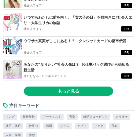
社会人ライフ
PR
いつでもわたしは前を向く。「女の子の日」を前向きに♪社会人エ
リ・大学生リカの物語
社会人ライフ
PR
ウワサの真実がここにある！？ クレジットカードの都市伝説
社会人ライフ
PR
あなたの“なりたい”社会人像は？ お仕事バッグ選びから始める
新生活
身だしなみ・ビジネスアイテム
PR
もっと見る
注目キーワード
マンガ
精神年齢
アーティスト
音楽
就活クローゼット
カラオケ
休日・休暇
仕事力
清潔
グッズ
アプリ
リア充
日本
人事・採用
休憩