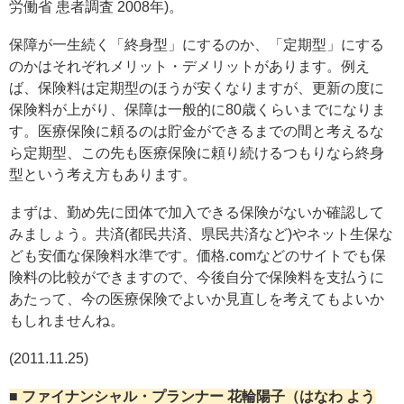
労働省 患者調査 2008年)。
保障が一生続く「終身型」にするのか、「定期型」にする
のかはそれぞれメリット・デメリットがあります。例え
ば、保険料は定期型のほうが安くなりますが、更新の度に
保険料が上がり、保障は一般的に80歳くらいまでになりま
す。医療保険に頼るのは貯金ができるまでの間と考えるな
ら定期型、この先も医療保険に頼り続けるつもりなら終身
型という考え方もあります。
まずは、勤め先に団体で加入できる保険がないか確認して
みましょう。共済(都民共済、県民共済など)やネット生保な
ども安価な保険料水準です。価格.comなどのサイトでも保
険料の比較ができますので、今後自分で保険料を支払うに
あたって、今の医療保険でよいか見直しを考えてもよいか
もしれませんね。
(2011.11.25)
■ ファイナンシャル・プランナー 花輪陽子（はなわ よう