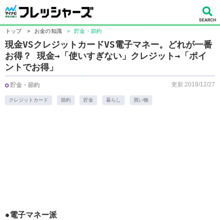
トップ
>
お金の知識
>
貯金・節約
現金VSクレジットカードVS電子マネー。どれが一番
お得？ 現金→「使いすぎない」クレジット→「ポイ
ントでお得」
更新:2018/12/27
貯金・節約
クレジットカード
節約
貯金
暮らし
買い物
●電子マネー派