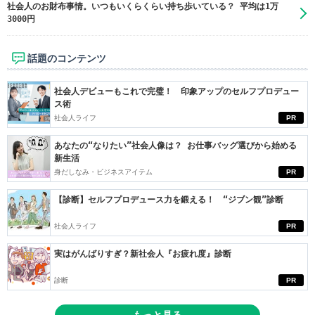
社会人のお財布事情。いつもいくらくらい持ち歩いている？ 平均は1万
3000円
話題のコンテンツ
社会人デビューもこれで完璧！ 印象アップのセルフプロデュー
ス術
社会人ライフ
PR
あなたの“なりたい”社会人像は？ お仕事バッグ選びから始める
新生活
身だしなみ・ビジネスアイテム
PR
【診断】セルフプロデュース力を鍛える！ “ジブン観”診断
社会人ライフ
PR
実はがんばりすぎ？新社会人『お疲れ度』診断
診断
PR