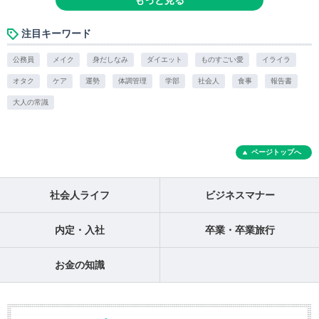
もっと見る
注目キーワード
公務員
メイク
身だしなみ
ダイエット
ものすごい愛
イライラ
オタク
ケア
運勢
体調管理
学部
社会人
食事
報告書
大人の常識
ページトップへ
社会人ライフ
ビジネスマナー
内定・入社
卒業・卒業旅行
お金の知識