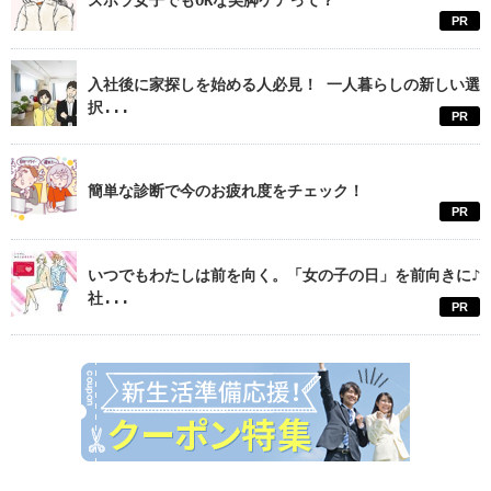
ズボラ女子でもOKな美脚ケアって？
PR
入社後に家探しを始める人必見！ 一人暮らしの新しい選
択...
PR
簡単な診断で今のお疲れ度をチェック！
PR
いつでもわたしは前を向く。「女の子の日」を前向きに♪
社...
PR