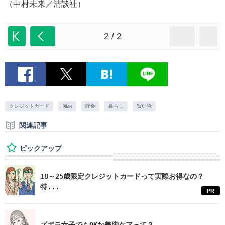
（中村未来／清談社）
2 / 2
クレジットカード
節約
貯金
暮らし
買い物
関連記事
ピックアップ
18～25歳限定クレジットカードって実際お得なの？
特...
PR