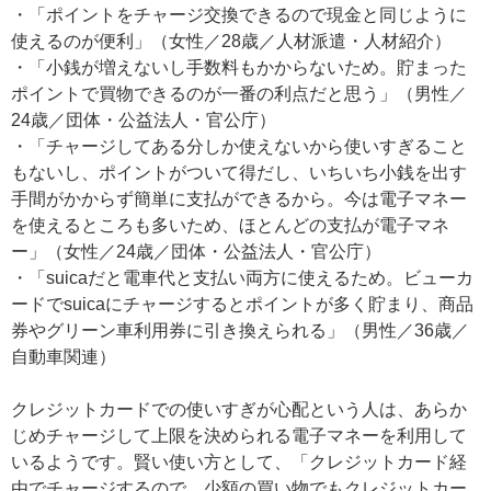
・「ポイントをチャージ交換できるので現金と同じように
使えるのが便利」（女性／28歳／人材派遣・人材紹介）
・「小銭が増えないし手数料もかからないため。貯まった
ポイントで買物できるのが一番の利点だと思う」（男性／
24歳／団体・公益法人・官公庁）
・「チャージしてある分しか使えないから使いすぎること
もないし、ポイントがついて得だし、いちいち小銭を出す
手間がかからず簡単に支払ができるから。今は電子マネー
を使えるところも多いため、ほとんどの支払が電子マネ
ー」（女性／24歳／団体・公益法人・官公庁）
・「suicaだと電車代と支払い両方に使えるため。ビューカ
ードでsuicaにチャージするとポイントが多く貯まり、商品
券やグリーン車利用券に引き換えられる」（男性／36歳／
自動車関連）
クレジットカードでの使いすぎが心配という人は、あらか
じめチャージして上限を決められる電子マネーを利用して
いるようです。賢い使い方として、「クレジットカード経
由でチャージするので、少額の買い物でもクレジットカー