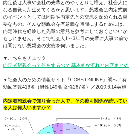
内定後は人事や会社の先輩とのやりとりも増え、社会人に
なる自覚も芽生えてくるかと思います。懇親会は内定式前
のイベントとしては同期や内定先との交流を深められる重
要なもの。そんな懇親会を有意義な時間にするためには、
内定時代を経験した先輩の意見を参考にしておくといいか
もしれません。そこで社会人1～3年目の先輩に人事の前で
は聞けない懇親会の実態を伺いました。
▼こちらもチェック
内定者懇親会って何をするの？ 基本的な流れと内容まとめ
▼社会人のための情報サイト『COBS ONLINE』調べ／有
効回答数416名（男性149名 女性267名）／2010.6.14実施
内定者懇親会で知り合った人で、その後も関係が続いてい
る人は何人いますか？