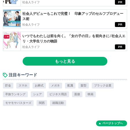
社会人ライフ
PR
社会人デビューもこれで完璧！ 印象アップのセルフプロデュー
ス術
社会人ライフ
PR
いつでもわたしは前を向く。「女の子の日」を前向きに♪社会人エ
リ・大学生リカの物語
社会人ライフ
PR
もっと見る
注目キーワード
貯金
スマホ
お葬式
メガネ
配属
髪型
ブラック企業
卒旅ランキング
シェア
ビジネス用語
面接
映画
モヤモヤバスターズ
関西
就職活動
ページトップへ