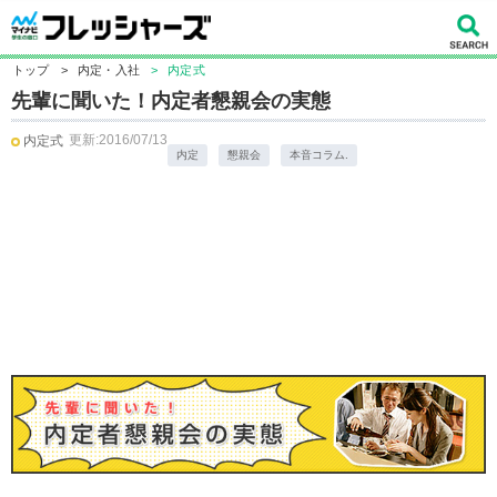
トップ
>
内定・入社
>
内定式
先輩に聞いた！内定者懇親会の実態
更新:2016/07/13
内定式
内定
懇親会
本音コラム.