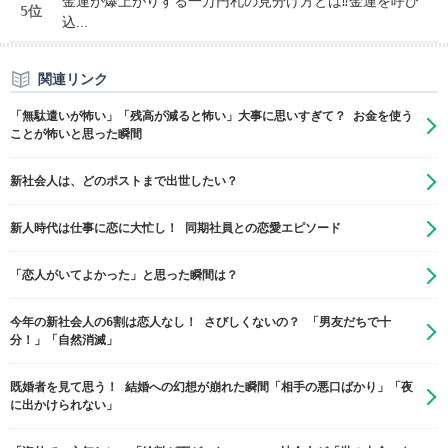
金運が爆上がりする一万円札の見分け方とは⁉金運を呼び
5位
込...
関連リンク
「無駄遣いが怖い」「残高が減ると怖い」大事に思いすぎて？ お金を使う
ことが怖いと思った瞬間
新社会人は、どのポストまで出世したい？
新人時代は仕事に恋に大忙し！ 同期社員との恋愛エピソード
「恋人がいてよかった」と思った瞬間は？
今年の新社会人の6割は恋人なし！ さびしくないの？ 「男友だちで十
分！」「自然消滅」
既婚者を見て思う！ 結婚への幻想が崩れた瞬間「相手の悪口ばかり」「夜
に出かけられない」