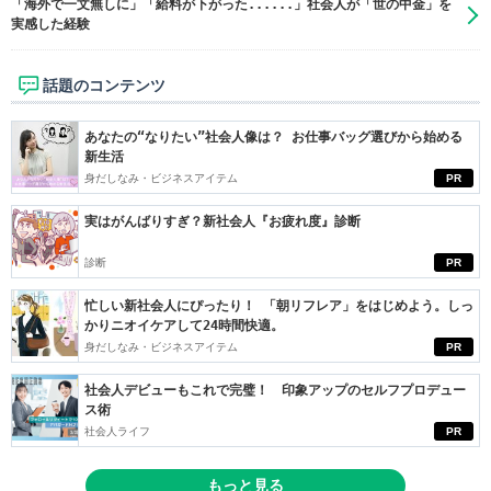
「海外で一文無しに」「給料が下がった......」社会人が「世の中金」を
実感した経験
話題のコンテンツ
あなたの“なりたい”社会人像は？ お仕事バッグ選びから始める
新生活
身だしなみ・ビジネスアイテム
PR
実はがんばりすぎ？新社会人『お疲れ度』診断
診断
PR
忙しい新社会人にぴったり！ 「朝リフレア」をはじめよう。しっ
かりニオイケアして24時間快適。
身だしなみ・ビジネスアイテム
PR
社会人デビューもこれで完璧！ 印象アップのセルフプロデュー
ス術
社会人ライフ
PR
もっと見る