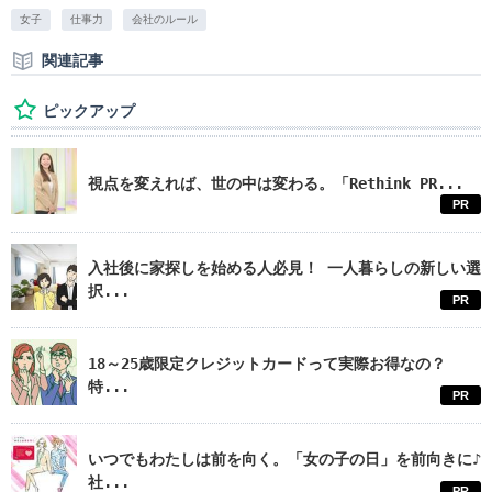
女子
仕事力
会社のルール
関連記事
ピックアップ
視点を変えれば、世の中は変わる。「Rethink PR...
PR
入社後に家探しを始める人必見！ 一人暮らしの新しい選
択...
PR
18～25歳限定クレジットカードって実際お得なの？
特...
PR
いつでもわたしは前を向く。「女の子の日」を前向きに♪
社...
PR