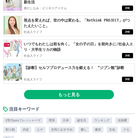
新生活
身だしなみ・ビジネスアイテム
PR
視点を変えれば、世の中は変わる。「Rethink PROJECT」がつ
たえたいこと。
社会人ライフ
PR
いつでもわたしは前を向く。「女の子の日」を前向きに♪社会人エ
リ・大学生リカの物語
社会人ライフ
PR
【診断】セルフプロデュース力を鍛える！ “ジブン観”診断
社会人ライフ
PR
もっと見る
注目キーワード
Z世代pickフレッシャーズ
理系
日本
誕生日
ランキング
光熱費
割り勘
内定
ヒゲ
女性におすすめ
癒し
爆笑
文化
クセ