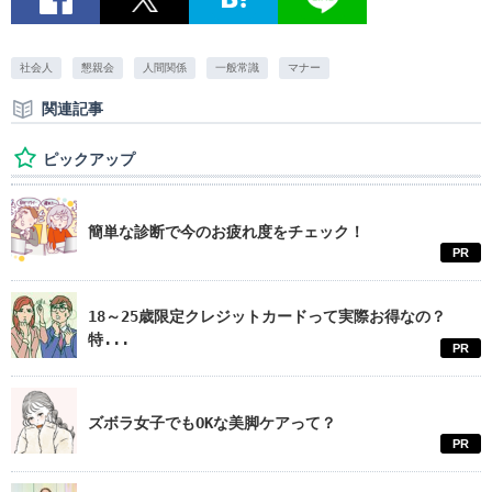
社会人
懇親会
人間関係
一般常識
マナー
関連記事
ピックアップ
簡単な診断で今のお疲れ度をチェック！
PR
18～25歳限定クレジットカードって実際お得なの？
特...
PR
ズボラ女子でもOKな美脚ケアって？
PR