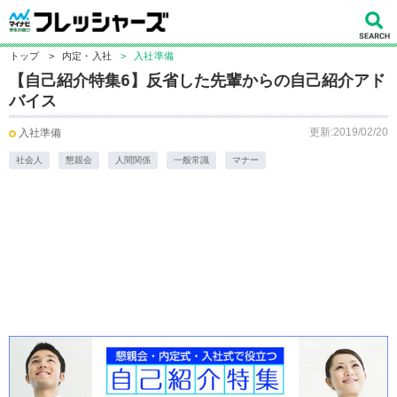
トップ
>
内定・入社
>
入社準備
【自己紹介特集6】反省した先輩からの自己紹介アド
バイス
更新:2019/02/20
入社準備
社会人
懇親会
人間関係
一般常識
マナー