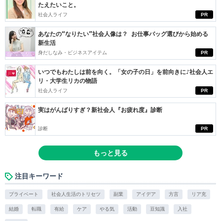
たえたいこと。
社会人ライフ
PR
あなたの“なりたい”社会人像は？ お仕事バッグ選びから始める
新生活
身だしなみ・ビジネスアイテム
PR
いつでもわたしは前を向く。「女の子の日」を前向きに♪社会人エ
リ・大学生リカの物語
社会人ライフ
PR
実はがんばりすぎ？新社会人『お疲れ度』診断
診断
PR
もっと見る
注目キーワード
プライベート
社会人生活のトリセツ
副業
アイデア
方言
リア充
結婚
転職
有給
ケア
やる気
活動
豆知識
入社