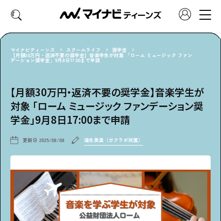
マイナビティーンズ
スクールライフ
奨学金
【月額30万円・返済不要の奨学金】音楽学生が対象 「ローム ミュージック ファン
デーション奨学金」9月8日17:00まで申請
CATEGORY
好きなカテゴリーから見る
【月額30万円・返済不要の奨学金】音楽学生が
対象 「ローム ミュージック ファンデーション奨
ファッション
ヘア・メイク
学金」9月8日17:00まで申請
トレンド
スクールライフ
更新日
2025/08/08
蒲生美里（ガクラボ所属）
推し活
グルメ
エンタメ
診断
特集・連載
社会体験