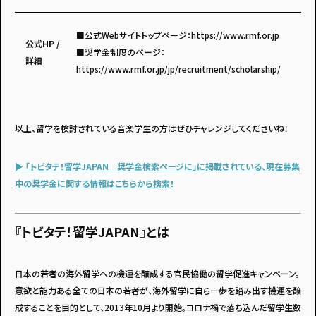
■公式Webサイトトップページ：
https://www.rmf.or.jp
公式HP /
■奨学金制度のページ：
詳細
https://www.rmf.or.jp/jp/recruitment/scholarship/
以上、留学を検討されている音楽学生の方はぜひチャレンジしてくださいね！
▶ 「トビタテ！留学JAPAN 奨学金検索ページに」に掲載されている、現在募集
中の奨学金に関する情報はこちらから検索！
『トビタテ！留学JAPAN』とは
日本の若者の海外留学への機運を醸成する官民協働の留学促進キャンペーン。
意欲と能力ある全ての日本の若者が、海外留学に自ら一歩を踏み出す機運を醸
成することを目的として、2013年10月より開始。コロナ禍で落ち込んだ留学生数