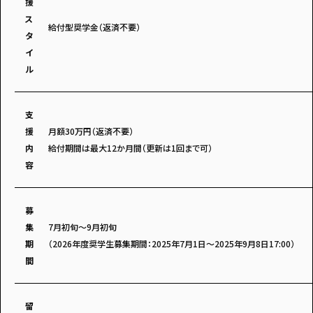
援
・個人情報について
・お問い合わせ
ス
・読者プレゼント
・広告掲載のお問い合わせ
給付型奨学金（返済不要）
タ
イ
ル
支
援
月額30万円（返済不要）
内
給付期間は最大12か月間（更新は1回まで可）
容
募
集
7月初旬～9月初旬
期
（2026年度奨学生募集期間：2025年7月1日～2025年9月8日17:00）
間
留