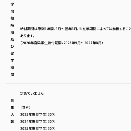
学
開
始
時
給付期間は原則1年間、9月～翌年8月。※在学期間によっては前後するこ
期
あります。
及
（2026年度奨学生給付期間：2026年9月～2027年8月）
び
留
学
期
間
定めていません
募
集
【参考】
人
2023年度奨学生：30名
数
2024年度奨学生：30名
2025年度奨学生：30名