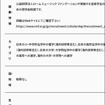
公益財団法人ローム ミュージック ファンデーションが実施する音楽学生
概
めの奨学金制度です。
要・
特
詳細はWebサイトにてご確認下さい：
徴
https://www.rmf.or.jp/jp/recruitment/scholarship/#recruitment_
アンケートに
答えて
カ
日本の小・中学校在学中の留学（海外研修等含む）、日本の高校在学中の
テ
（海外研修等含む）、日本の大学・大学院在学中の留学（海外研修等含む）、
ゴ
の高校への進学、海外の大学・大学院への進学
リ
イベントに参加しよう！
国・
地
制限なし
域
・マイナビティーンズについて
・利用規約
支