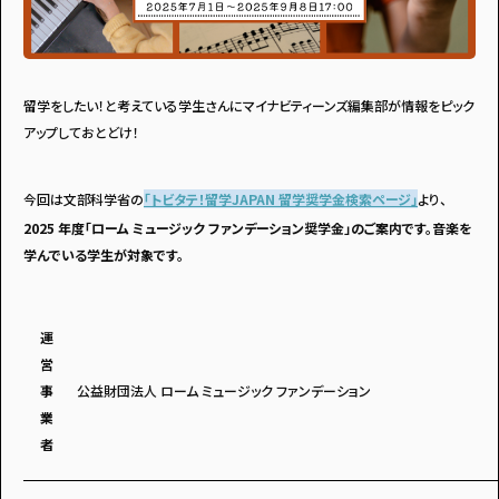
留学をしたい！と考えている学生さんにマイナビティーンズ編集部が情報をピック
アップしておとどけ！
今回は文部科学省の
「トビタテ！留学JAPAN 留学奨学金検索ページ」
より、
2025 年度「ローム ミュージック ファンデーション奨学金」
のご案内です。音楽を
学んでいる学生が
対象です。
運
営
事
公益財団法人 ローム ミュージック ファンデーション
業
者